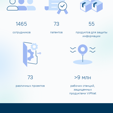
1599
80
60
сотрудников
патентов
продуктов для защиты
информации
80
>
10
млн
различных проектов
рабочих станций,
защищенных
продуктами ViPNet