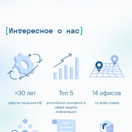
Интересное о нас
>
30
лет
Топ
5
14
офисов
работы на рынке ИБ
российских компаний в
по всей стране
сфере защиты
информации