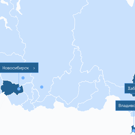
Новосибирск
>
Ха
Владив