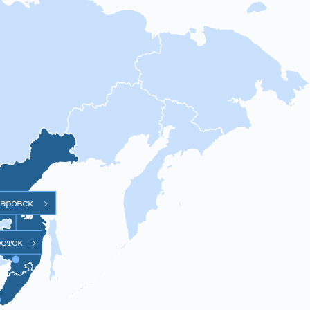
баровск
>
осток
>