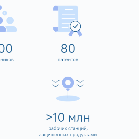
00
80
дников
патентов
>
10
млн
рабочих станций,
защищенных продуктами