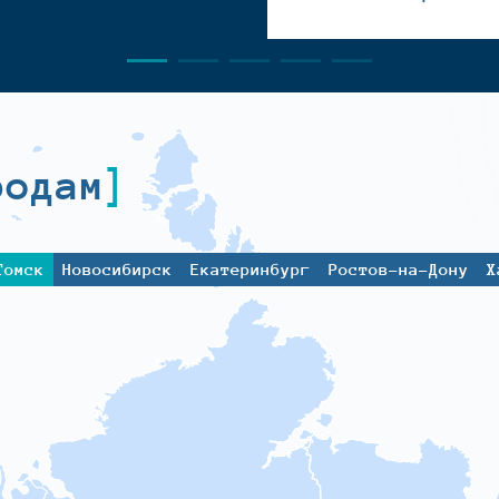
родам
Томск
Новосибирск
Екатеринбург
Ростов-на-Дону
Х