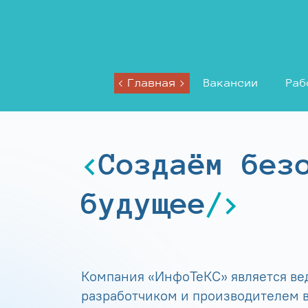
Главная
Вакансии
Раб
Создаём без
будущее
Компания «ИнфоТеКС» является в
разработчиком и производителем в