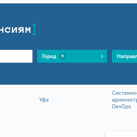
нсиям
Город
Направ
9
Системно
Уфа
админист
DevOps