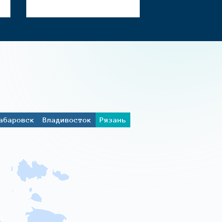
абаровск
Владивосток
Рязань