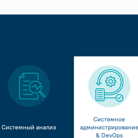
Системное
Системный анализ
администрировани
& DevOps