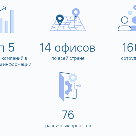
оп
5
14
офисов
16
 компаний в
по всей стране
сотру
ы информации
80
различных проектов