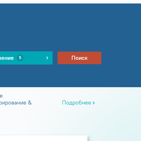
ление
Поиск
5
е
рирование &
Подробнее