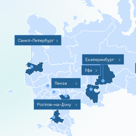
Санкт-Петербург
>
Екатеринбург
>
Уфа
>
Пенза
>
Ростов-на-Дону
>