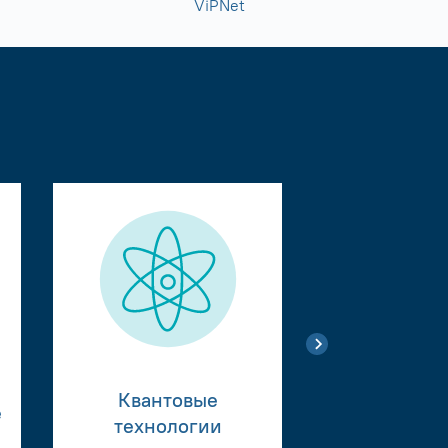
ViPNet
Квантовые
е
Тестиро
технологии