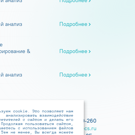
й анализ
Подробнее
й анализ
Подробнее
е
рирование &
Подробнее
й анализ
Подробнее
ьзуем cookie. Это позволяет нам
анализировать взаимодействие
сетителей с сайтом и делать его
+7 (495) 737-6192, 8-800-250-0-260
 Продолжая пользоваться сайтом,
practice@infotecs.ru
,
hr@infotecs.ru
шаетесь с использованием файлов
 Тем не менее, Вы всегда можете