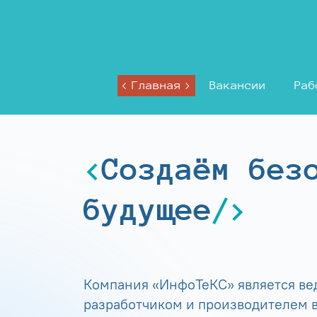
Главная
Вакансии
Раб
Создаём без
будущее
Компания «ИнфоТеКС» является в
разработчиком и производителем в