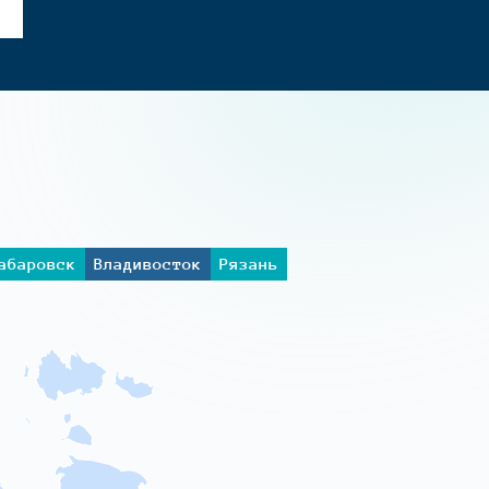
абаровск
Владивосток
Рязань