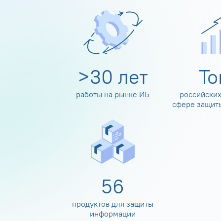
>
30
лет
Т
работы на рынке ИБ
российских
сфере защит
60
продуктов для защиты
информации