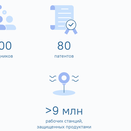
00
80
дников
патентов
>
10
млн
рабочих станций,
защищенных продуктами