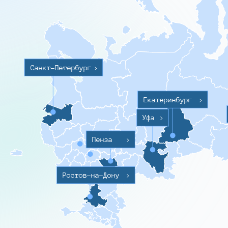
Санкт-Петербург
>
Екатеринбург
>
Уфа
>
Пенза
>
Ростов-на-Дону
>