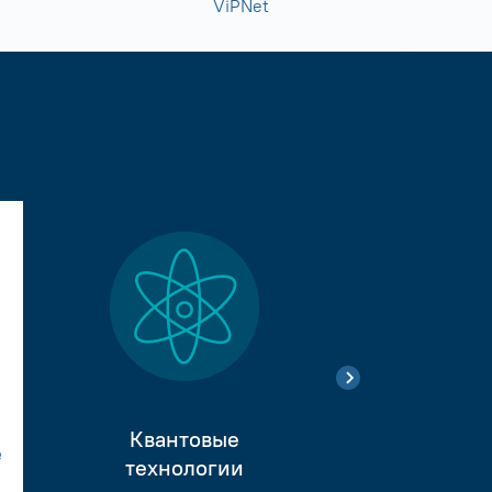
ViPNet
Квантовые
е
Тестиро
технологии