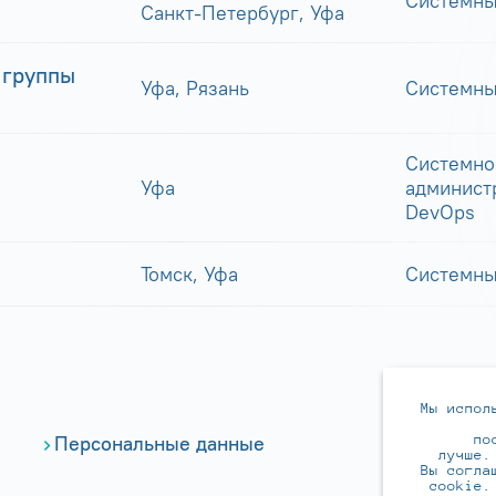
Системны
Санкт-Петербург, Уфа
 группы
Уфа, Рязань
Системны
Системно
Уфа
админист
DevOps
Томск, Уфа
Системны
Мы испол
по
Персональные данные
лучше.
Вы согла
cookie.