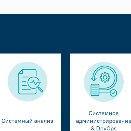
Системное
Системный анализ
администрировани
& DevOps