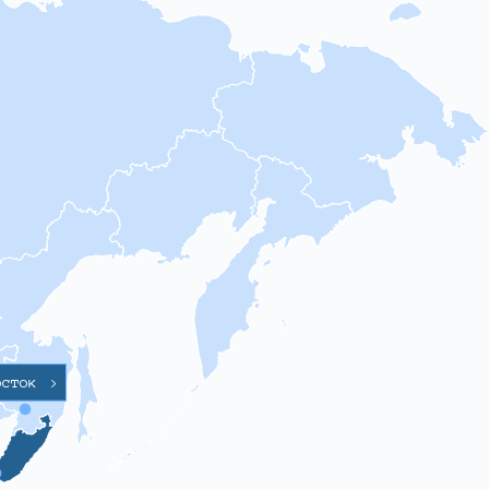
осток
>