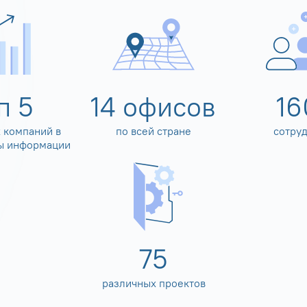
оп
5
14
офисов
16
 компаний в
по всей стране
сотру
ы информации
80
различных проектов