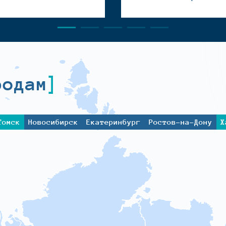
родам
Томск
Новосибирск
Екатеринбург
Ростов-на-Дону
Х