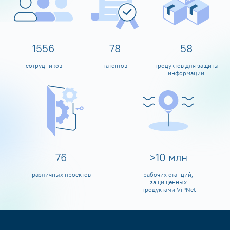
1600
80
60
сотрудников
патентов
продуктов для защиты
информации
80
>
10
млн
различных проектов
рабочих станций,
защищенных
продуктами ViPNet