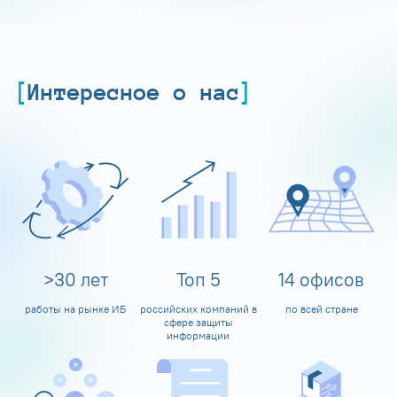
Интересное о нас
>
30
лет
Топ
5
14
офисов
работы на рынке ИБ
российских компаний в
по всей стране
сфере защиты
информации