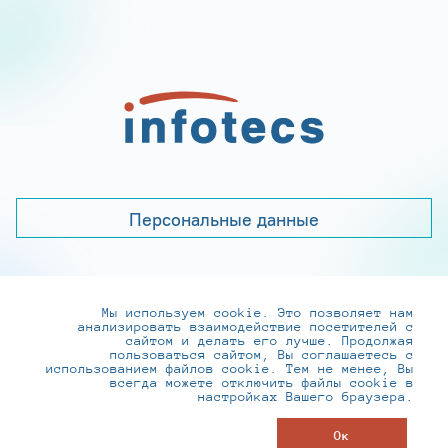
Персональные данные
Мы используем cookie. Это позволяет нам
+7 (495) 737-6192, 8-800-250-0-260
анализировать взаимодействие посетителей с
practice@infotecs.ru
,
hr@infotecs.ru
сайтом и делать его лучше. Продолжая
пользоваться сайтом, Вы соглашаетесь с
127273, г. Москва, Отрадная ул., 2Б строение 1
использованием файлов cookie. Тем не менее, Вы
всегда можете отключить файлы cookie в
настройках Вашего браузера.
© ИнфоТеКС 2020-2026
Ок