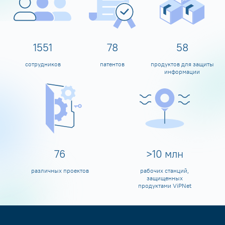
1600
80
60
сотрудников
патентов
продуктов для защиты
информации
80
>
10
млн
различных проектов
рабочих станций,
защищенных
продуктами ViPNet