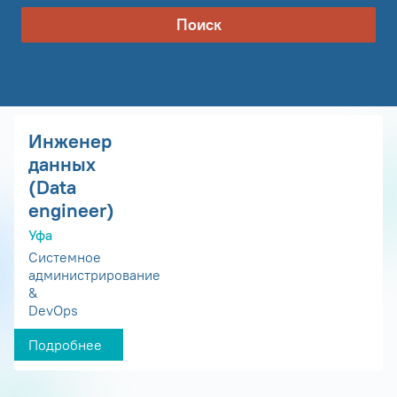
Поиск
Инженер
данных
(Data
engineer)
Уфа
Системное
администрирование
&
DevOps
Подробнее