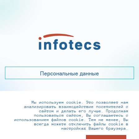
Персональные данные
Мы используем cookie. Это позволяет нам
+7 (495) 737-6192, 8-800-250-0-260
анализировать взаимодействие посетителей с
practice@infotecs.ru
,
hr@infotecs.ru
сайтом и делать его лучше. Продолжая
пользоваться сайтом, Вы соглашаетесь с
127273, г. Москва, Отрадная ул., 2Б строение 1
использованием файлов cookie. Тем не менее, Вы
всегда можете отключить файлы cookie в
настройках Вашего браузера.
© ИнфоТеКС 2020-2026