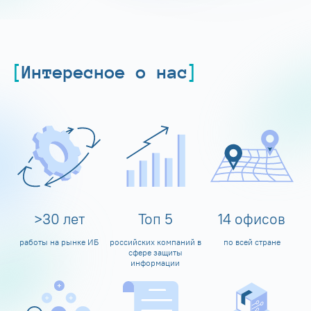
Интересное о нас
>
30
лет
Топ
5
14
офисов
работы на рынке ИБ
российских компаний в
по всей стране
сфере защиты
информации