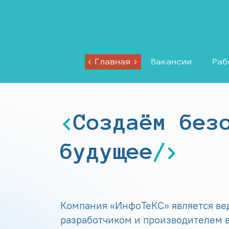
Главная
Вакансии
Раб
Создаём без
будущее
Компания «ИнфоТеКС» является в
разработчиком и производителем в