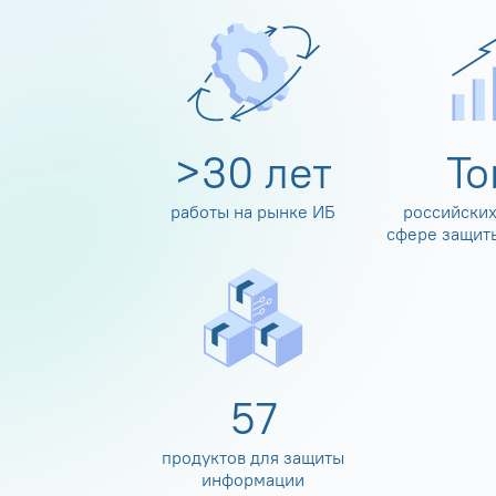
>
30
лет
Т
работы на рынке ИБ
российских
сфере защит
60
продуктов для защиты
информации