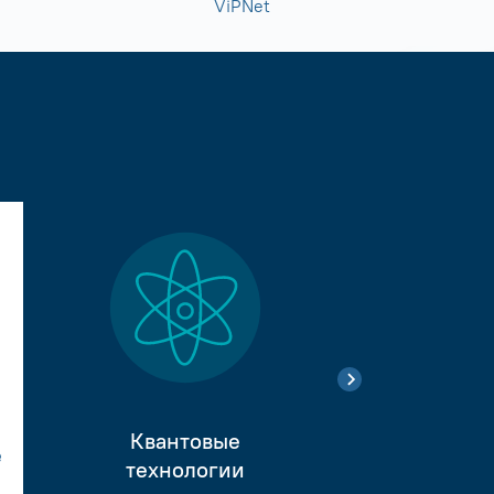
ViPNet
Квантовые
е
Тестиро
технологии