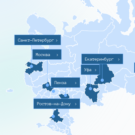
Санкт-Петербург
>
Москва
>
Екатеринбург
>
Уфа
>
Пенза
>
Ростов-на-Дону
>