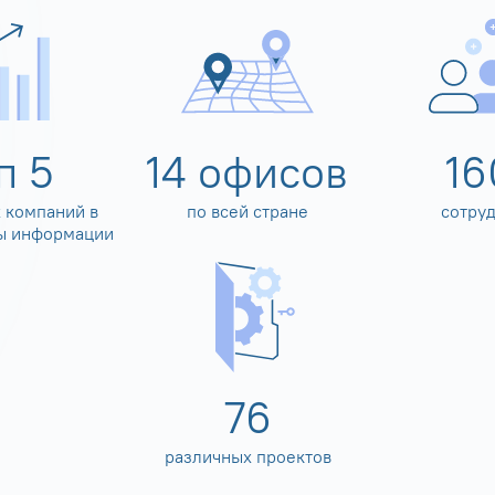
оп
5
14
офисов
16
 компаний в
по всей стране
сотру
ы информации
80
различных проектов