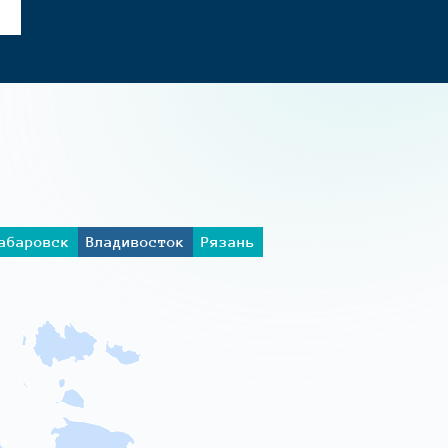
абаровск
Владивосток
Рязань