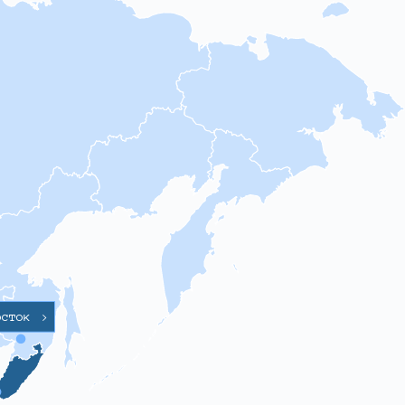
осток
>