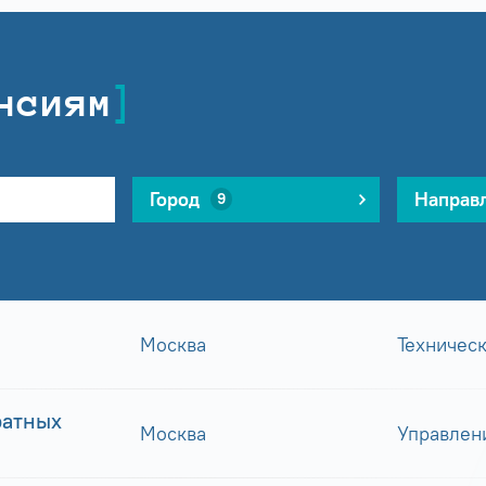
нсиям
Город
Направ
9
Москва
Техничес
ратных
Москва
Управлен