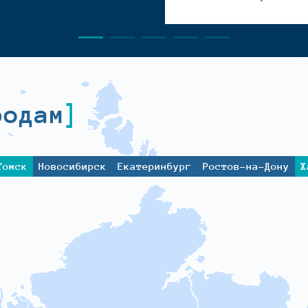
родам
Томск
Новосибирск
Екатеринбург
Ростов-на-Дону
Х