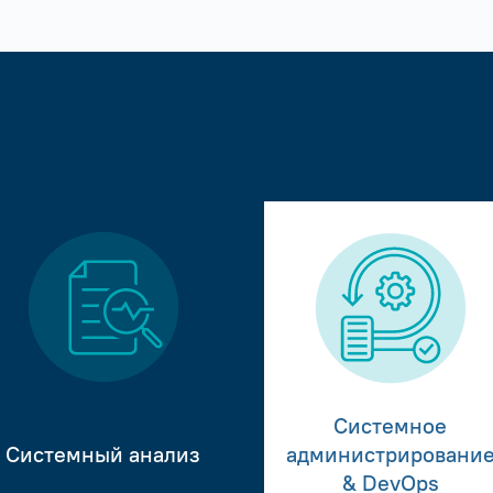
Системное
Системный анализ
администрировани
& DevOps