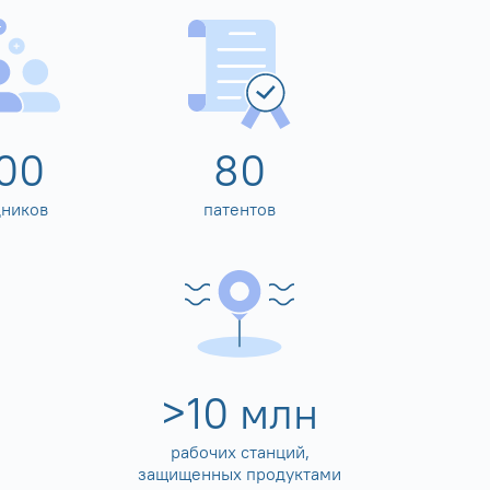
00
80
дников
патентов
>
10
млн
рабочих станций,
защищенных продуктами