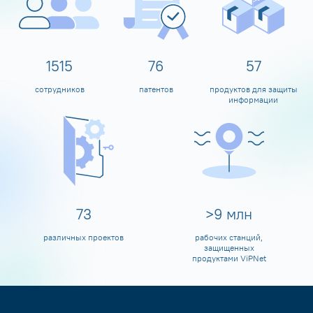
1600
80
60
сотрудников
патентов
продуктов для защиты
информации
80
>
10
млн
различных проектов
рабочих станций,
защищенных
продуктами ViPNet