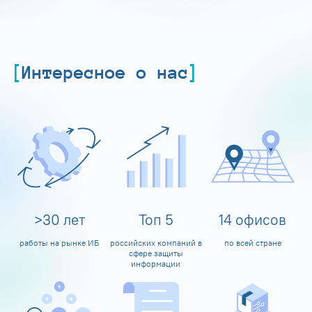
Интересное о нас
>
30
лет
Топ
5
14
офисов
работы на рынке ИБ
российских компаний в
по всей стране
сфере защиты
информации