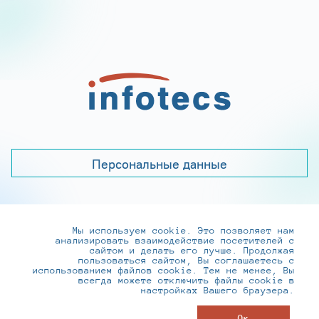
Персональные данные
Мы используем cookie. Это позволяет нам
+7 (495) 737-6192, 8-800-250-0-260
анализировать взаимодействие посетителей с
practice@infotecs.ru
,
hr@infotecs.ru
сайтом и делать его лучше. Продолжая
пользоваться сайтом, Вы соглашаетесь с
127273, г. Москва, Отрадная ул., 2Б строение 1
использованием файлов cookie. Тем не менее, Вы
всегда можете отключить файлы cookie в
настройках Вашего браузера.
© ИнфоТеКС 2020-2026
Ок