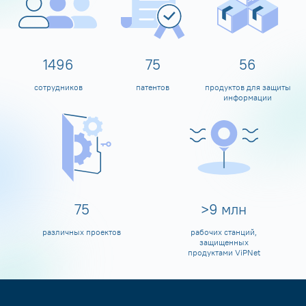
1600
80
60
сотрудников
патентов
продуктов для защиты
информации
80
>
10
млн
различных проектов
рабочих станций,
защищенных
продуктами ViPNet