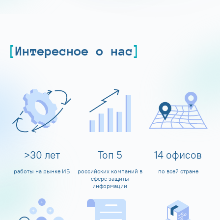
Интересное о нас
>
30
лет
Топ
5
14
офисов
работы на рынке ИБ
российских компаний в
по всей стране
сфере защиты
информации