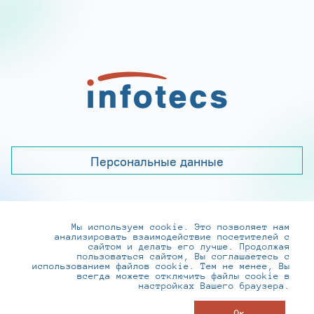
Персональные данные
Мы используем cookie. Это позволяет нам
+7 (495) 737-6192, 8-800-250-0-260
анализировать взаимодействие посетителей с
practice@infotecs.ru
,
hr@infotecs.ru
сайтом и делать его лучше. Продолжая
пользоваться сайтом, Вы соглашаетесь с
127273, г. Москва, Отрадная ул., 2Б строение 1
использованием файлов cookie. Тем не менее, Вы
всегда можете отключить файлы cookie в
настройках Вашего браузера.
© ИнфоТеКС 2020-2026
Ок