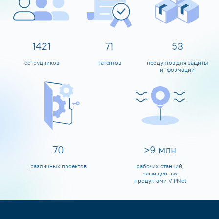
1595
80
60
сотрудников
патентов
продуктов для защиты
информации
80
>
10
млн
различных проектов
рабочих станций,
защищенных
продуктами ViPNet