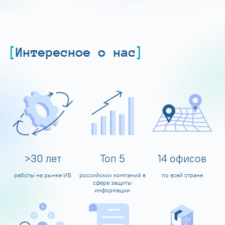
Интересное о нас
>
30
лет
Топ
5
14
офисов
работы на рынке ИБ
российских компаний в
по всей стране
сфере защиты
информации