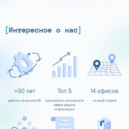
Интересное о нас
>
30
лет
Топ
5
14
офисов
работы на рынке ИБ
российских компаний в
по всей стране
сфере защиты
информации