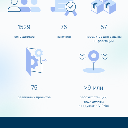
1600
80
60
сотрудников
патентов
продуктов для защиты
информации
80
>
10
млн
различных проектов
рабочих станций,
защищенных
продуктами ViPNet