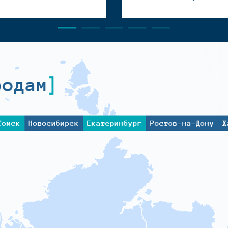
родам
Томск
Новосибирск
Екатеринбург
Ростов-на-Дону
Х