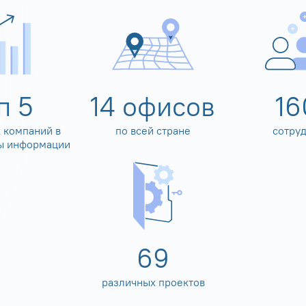
оп
5
14
офисов
16
 компаний в
по всей стране
сотру
ы информации
80
различных проектов