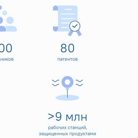
00
80
дников
патентов
>
10
млн
рабочих станций,
защищенных продуктами