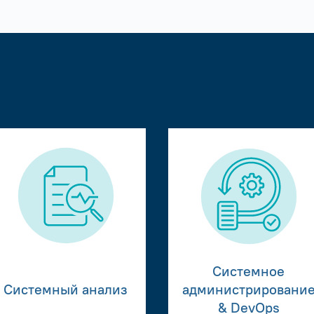
Системное
Системный анализ
администрировани
& DevOps