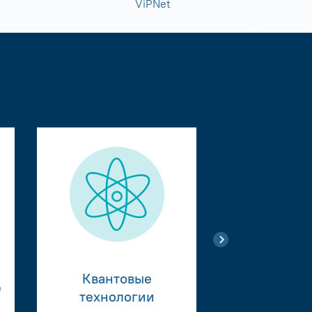
ViPNet
Квантовые
е
Тестиро
технологии