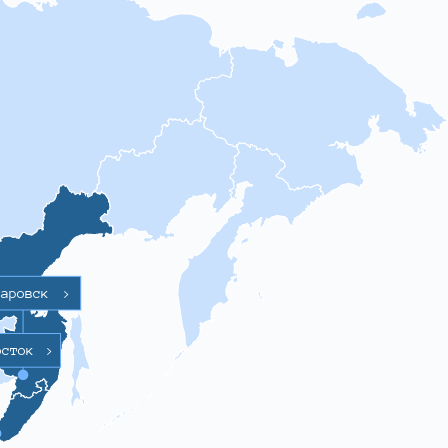
баровск
>
осток
>