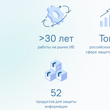
>
30
лет
Т
работы на рынке ИБ
российских
сфере защит
60
продуктов для защиты
информации