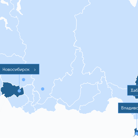
Новосибирск
>
Ха
Владив