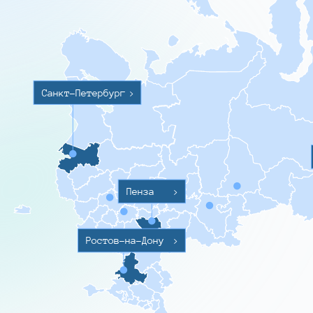
Санкт-Петербург
>
Пенза
>
Ростов-на-Дону
>