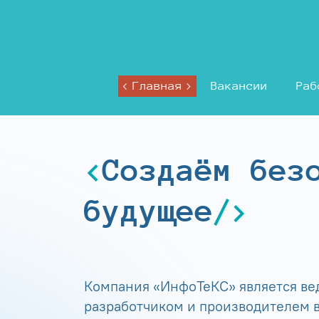
Главная
Вакансии
Раб
Создаём без
будущее
Компания «ИнфоТеКС» является в
разработчиком и производителем в