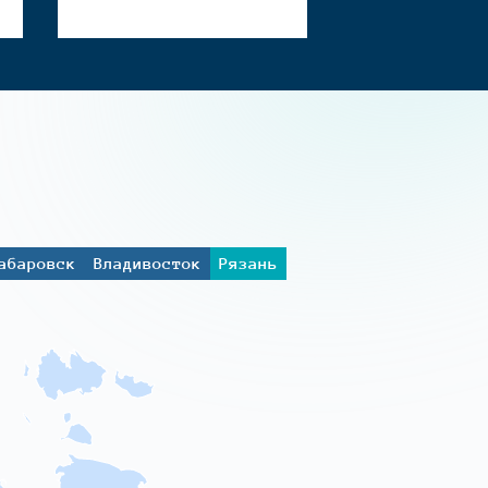
абаровск
Владивосток
Рязань