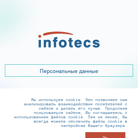
Персональные данные
Мы используем cookie. Это позволяет нам
+7 (495) 737-6192, 8-800-250-0-260
анализировать взаимодействие посетителей с
practice@infotecs.ru
,
hr@infotecs.ru
сайтом и делать его лучше. Продолжая
пользоваться сайтом, Вы соглашаетесь с
127273, г. Москва, Отрадная ул., 2Б строение 1
использованием файлов cookie. Тем не менее, Вы
всегда можете отключить файлы cookie в
настройках Вашего браузера.
© ИнфоТеКС 2020-2026
Ок