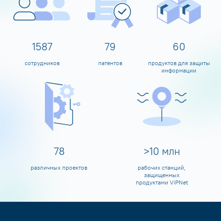
1600
80
60
сотрудников
патентов
продуктов для защиты
информации
80
>
10
млн
различных проектов
рабочих станций,
защищенных
продуктами ViPNet