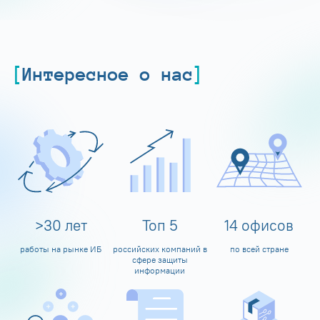
Интересное о нас
>
30
лет
Топ
5
14
офисов
работы на рынке ИБ
российских компаний в
по всей стране
сфере защиты
информации