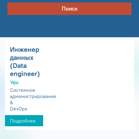
Поиск
Инженер
данных
(Data
engineer)
Уфа
Системное
администрирование
&
DevOps
Подробнее