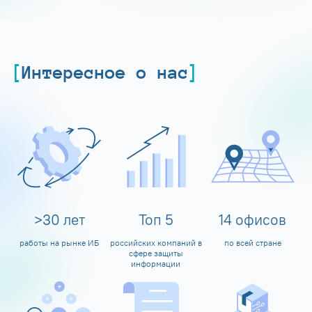
Интересное о нас
>
30
лет
Топ
5
14
офисов
работы на рынке ИБ
российских компаний в
по всей стране
сфере защиты
информации