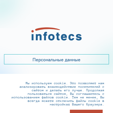
Персональные данные
Мы используем cookie. Это позволяет нам
+7 (495) 737-6192, 8-800-250-0-260
анализировать взаимодействие посетителей с
practice@infotecs.ru
,
hr@infotecs.ru
сайтом и делать его лучше. Продолжая
пользоваться сайтом, Вы соглашаетесь с
127273, г. Москва, Отрадная ул., 2Б строение 1
использованием файлов cookie. Тем не менее, Вы
всегда можете отключить файлы cookie в
настройках Вашего браузера.
© ИнфоТеКС 2020-2026