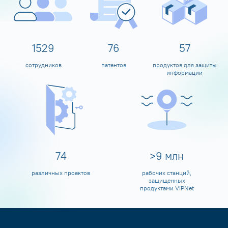
1600
80
60
сотрудников
патентов
продуктов для защиты
информации
80
>
10
млн
различных проектов
рабочих станций,
защищенных
продуктами ViPNet