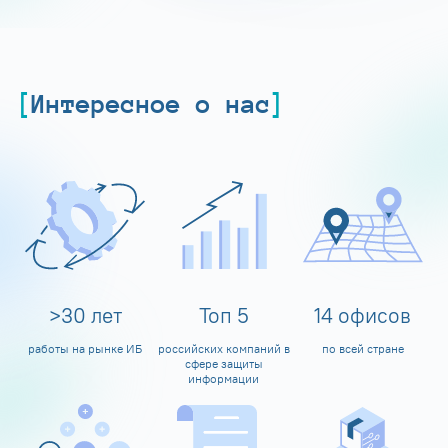
Интересное о нас
>
30
лет
Топ
5
14
офисов
работы на рынке ИБ
российских компаний в
по всей стране
сфере защиты
информации