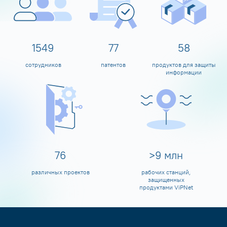
1600
80
60
сотрудников
патентов
продуктов для защиты
информации
80
>
10
млн
различных проектов
рабочих станций,
защищенных
продуктами ViPNet