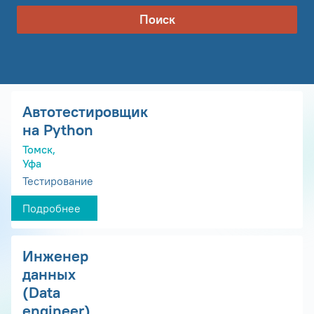
Поиск
Автотестировщик
на Python
Томск,
Уфа
Тестирование
Подробнее
Инженер
данных
(Data
engineer)