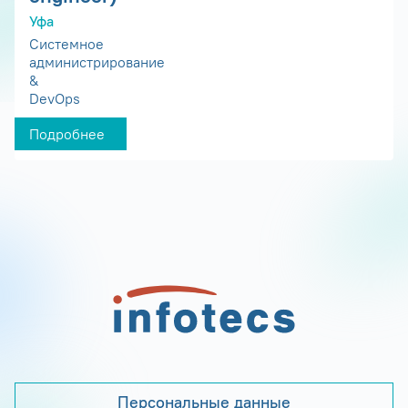
Уфа
Системное
администрирование
&
DevOps
Подробнее
Персональные данные