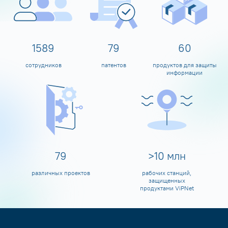
1600
80
60
сотрудников
патентов
продуктов для защиты
информации
80
>
10
млн
различных проектов
рабочих станций,
защищенных
продуктами ViPNet