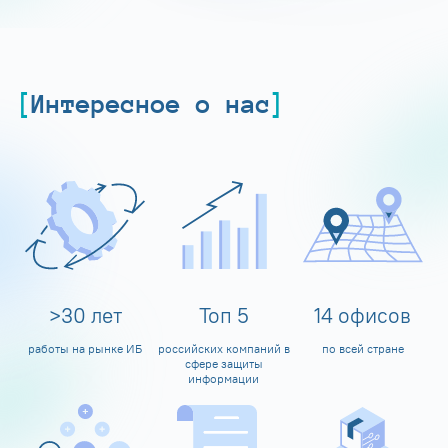
Интересное о нас
>
30
лет
Топ
5
14
офисов
работы на рынке ИБ
российских компаний в
по всей стране
сфере защиты
информации