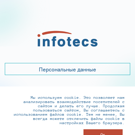
Персональные данные
Мы используем cookie. Это позволяет нам
+7 (495) 737-6192, 8-800-250-0-260
анализировать взаимодействие посетителей с
practice@infotecs.ru
,
hr@infotecs.ru
сайтом и делать его лучше. Продолжая
пользоваться сайтом, Вы соглашаетесь с
127273, г. Москва, Отрадная ул., 2Б строение 1
использованием файлов cookie. Тем не менее, Вы
всегда можете отключить файлы cookie в
настройках Вашего браузера.
© ИнфоТеКС 2020-2026
Ок