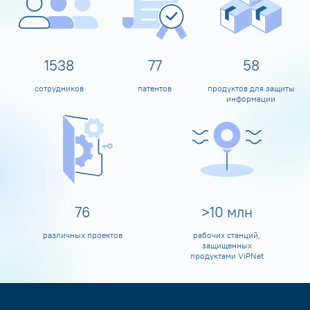
1600
80
60
сотрудников
патентов
продуктов для защиты
информации
80
>
10
млн
различных проектов
рабочих станций,
защищенных
продуктами ViPNet