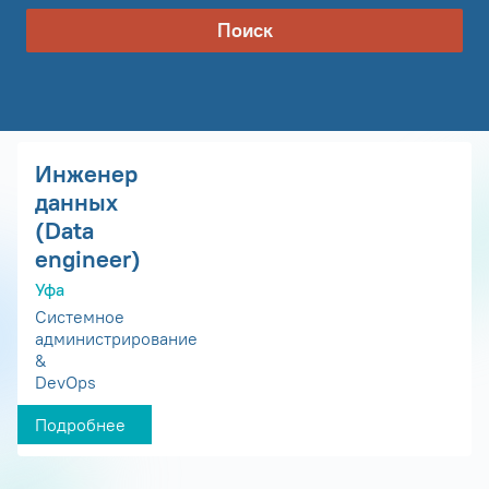
Поиск
Инженер
данных
(Data
engineer)
Уфа
Системное
администрирование
&
DevOps
Подробнее