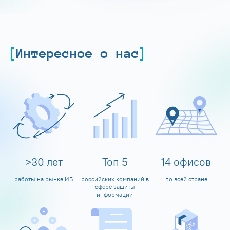
Интересное о нас
>
30
лет
Топ
5
14
офисов
работы на рынке ИБ
российских компаний в
по всей стране
сфере защиты
информации