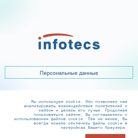
Персональные данные
Мы используем cookie. Это позволяет нам
+7 (495) 737-6192, 8-800-250-0-260
анализировать взаимодействие посетителей с
practice@infotecs.ru
,
hr@infotecs.ru
сайтом и делать его лучше. Продолжая
пользоваться сайтом, Вы соглашаетесь с
127273, г. Москва, Отрадная ул., 2Б строение 1
использованием файлов cookie. Тем не менее, Вы
всегда можете отключить файлы cookie в
настройках Вашего браузера.
© ИнфоТеКС 2020-2026