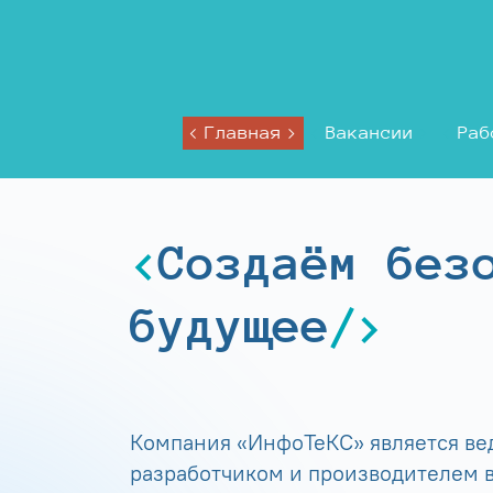
Главная
Вакансии
Раб
Создаём без
будущее
Компания «ИнфоТеКС» является в
разработчиком и производителем в