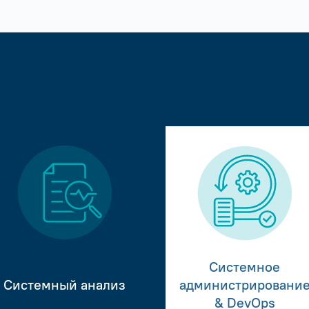
Системное
Системный анализ
администрировани
& DevOps