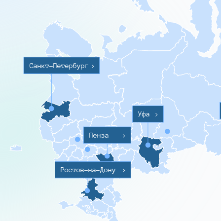
Санкт-Петербург
>
Уфа
>
Пенза
>
Ростов-на-Дону
>