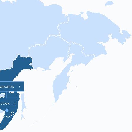
баровск
>
осток
>