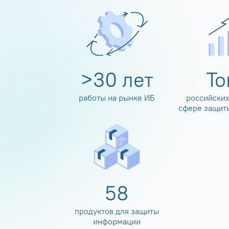
>
30
лет
Т
работы на рынке ИБ
российских
сфере защит
60
продуктов для защиты
информации