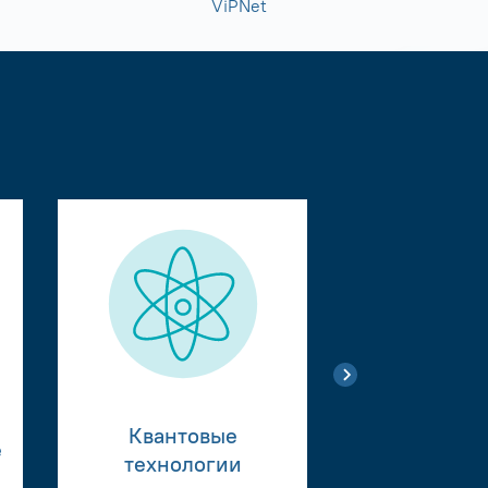
ViPNet
Квантовые
е
Тестиро
технологии