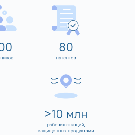
00
80
дников
патентов
>
10
млн
рабочих станций,
защищенных продуктами