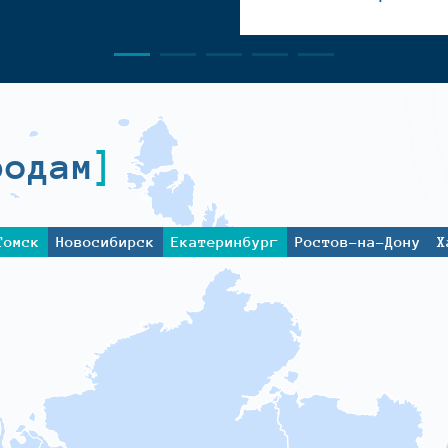
родам
Томск
Новосибирск
Екатеринбург
Ростов-на-Дону
Х