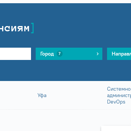
нсиям
Город
Направ
7
Системно
Уфа
админист
DevOps