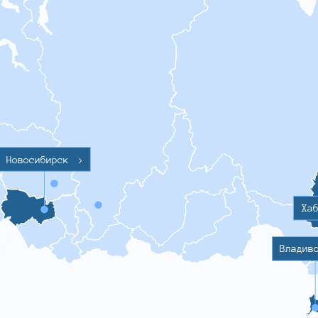
Новосибирск
>
Ха
Владив