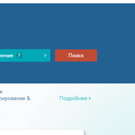
ление
Поиск
7
е
рирование &
Подробнее