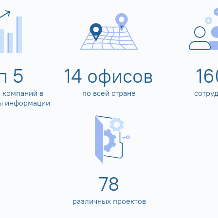
оп
5
14
офисов
16
 компаний в
по всей стране
сотру
ы информации
80
различных проектов