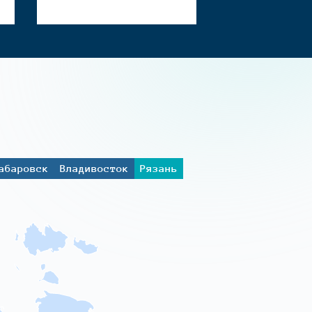
абаровск
Владивосток
Рязань