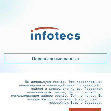
Персональные данные
Мы используем cookie. Это позволяет нам
+7 (495) 737-6192, 8-800-250-0-260
анализировать взаимодействие посетителей с
practice@infotecs.ru
,
hr@infotecs.ru
сайтом и делать его лучше. Продолжая
пользоваться сайтом, Вы соглашаетесь с
127273, г. Москва, Отрадная ул., 2Б строение 1
использованием файлов cookie. Тем не менее, Вы
всегда можете отключить файлы cookie в
настройках Вашего браузера.
© ИнфоТеКС 2020-2026