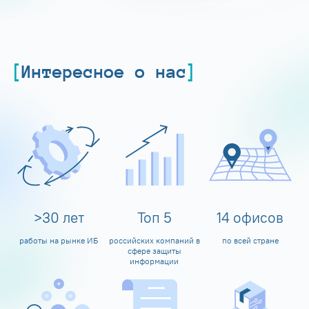
Интересное о нас
>
30
лет
Топ
5
14
офисов
работы на рынке ИБ
российских компаний в
по всей стране
сфере защиты
информации