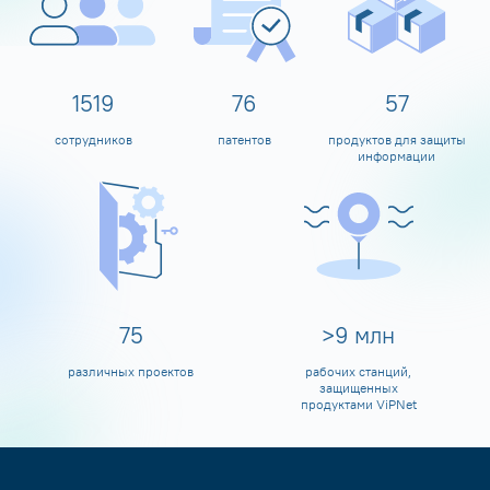
1600
80
60
сотрудников
патентов
продуктов для защиты
информации
80
>
10
млн
различных проектов
рабочих станций,
защищенных
продуктами ViPNet