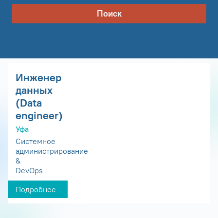
Поиск
Инженер
данных
(Data
engineer)
Уфа
Системное
администрирование
&
DevOps
Подробнее