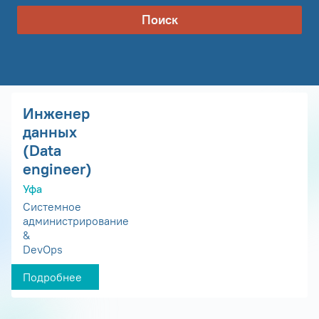
Поиск
Инженер
данных
(Data
engineer)
Уфа
Системное
администрирование
&
DevOps
Подробнее