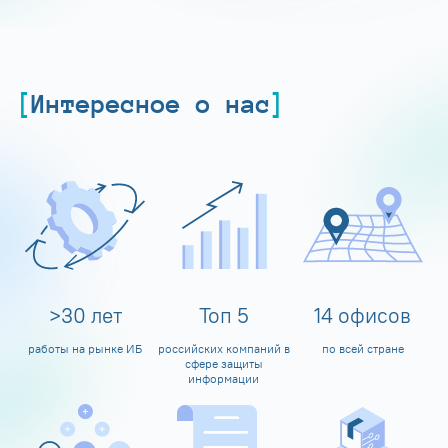
Интересное о нас
>
30
лет
Топ
5
14
офисов
работы на рынке ИБ
российских компаний в
по всей стране
сфере защиты
информации