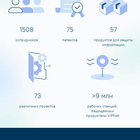
1600
80
60
сотрудников
патентов
продуктов для защиты
информации
80
>
10
млн
различных проектов
рабочих станций,
защищенных
продуктами ViPNet