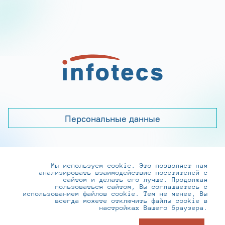
Персональные данные
Мы используем cookie. Это позволяет нам
+7 (495) 737-6192, 8-800-250-0-260
анализировать взаимодействие посетителей с
practice@infotecs.ru
,
hr@infotecs.ru
сайтом и делать его лучше. Продолжая
пользоваться сайтом, Вы соглашаетесь с
127273, г. Москва, Отрадная ул., 2Б строение 1
использованием файлов cookie. Тем не менее, Вы
всегда можете отключить файлы cookie в
настройках Вашего браузера.
© ИнфоТеКС 2020-2026