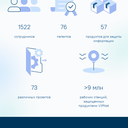
1600
80
60
сотрудников
патентов
продуктов для защиты
информации
80
>
10
млн
различных проектов
рабочих станций,
защищенных
продуктами ViPNet