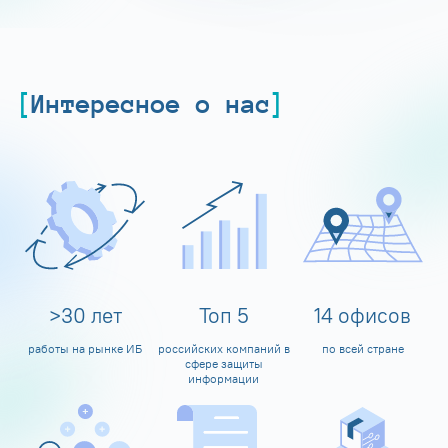
Интересное о нас
>
30
лет
Топ
5
14
офисов
работы на рынке ИБ
российских компаний в
по всей стране
сфере защиты
информации