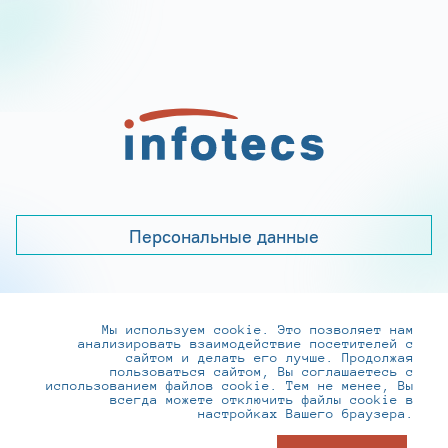
Персональные данные
Мы используем cookie. Это позволяет нам
+7 (495) 737-6192, 8-800-250-0-260
анализировать взаимодействие посетителей с
practice@infotecs.ru
,
hr@infotecs.ru
сайтом и делать его лучше. Продолжая
пользоваться сайтом, Вы соглашаетесь с
127273, г. Москва, Отрадная ул., 2Б строение 1
использованием файлов cookie. Тем не менее, Вы
всегда можете отключить файлы cookie в
настройках Вашего браузера.
© ИнфоТеКС 2020-2026