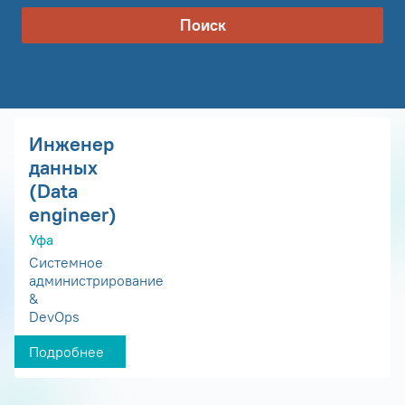
Поиск
Инженер
данных
(Data
engineer)
Уфа
Системное
администрирование
&
DevOps
Подробнее