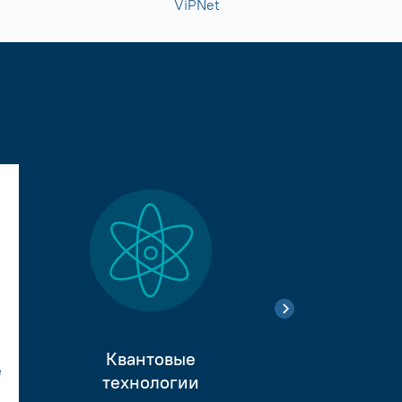
ViPNet
Квантовые
е
Тестиро
технологии