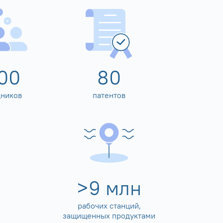
00
80
дников
патентов
>
10
млн
рабочих станций,
защищенных продуктами