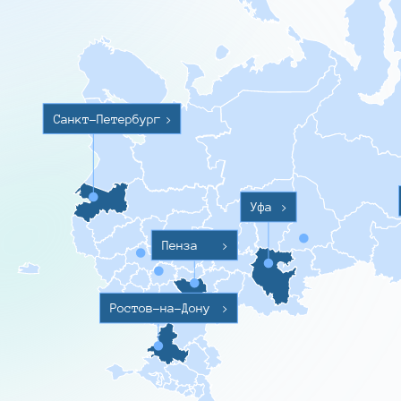
Санкт-Петербург
>
Уфа
>
Пенза
>
Ростов-на-Дону
>