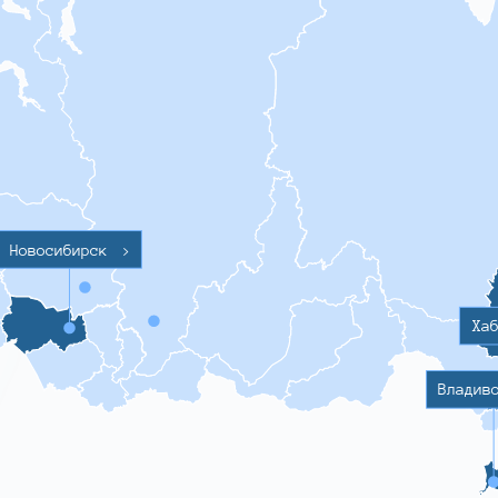
Новосибирск
>
Ха
Владив