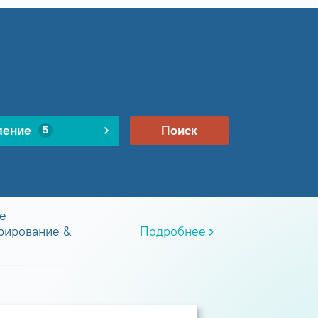
ление
Поиск
5
е
рирование &
Подробнее