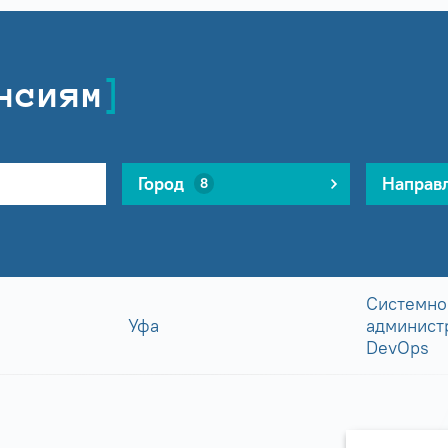
нсиям
Город
Направ
8
Системно
Уфа
админист
DevOps