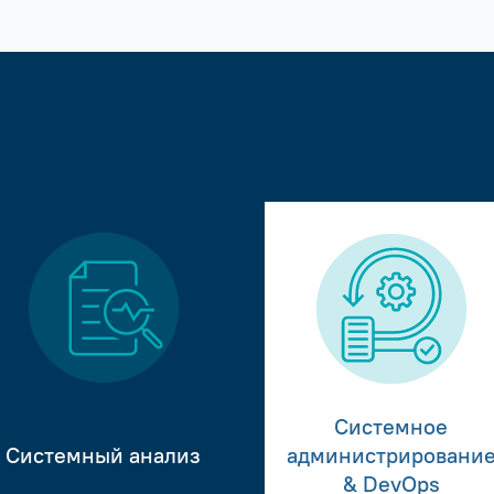
Системное
Системный анализ
администрировани
& DevOps