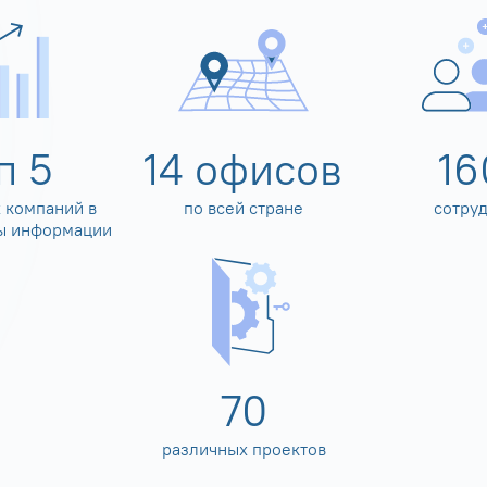
оп
5
14
офисов
16
 компаний в
по всей стране
сотру
ы информации
80
различных проектов