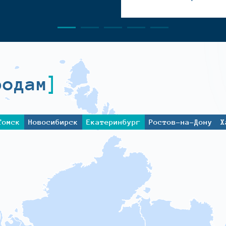
родам
Томск
Новосибирск
Екатеринбург
Ростов-на-Дону
Х