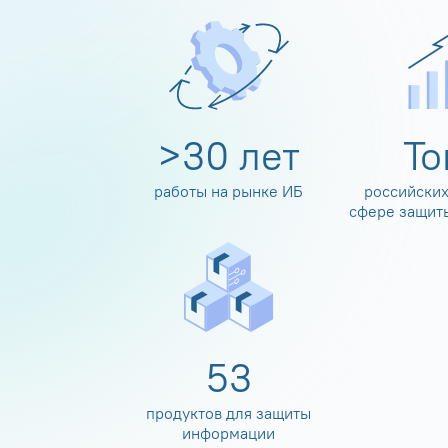
>
30
лет
Т
работы на рынке ИБ
российских
сфере защит
60
продуктов для защиты
информации