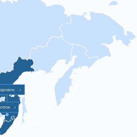
баровск
>
осток
>