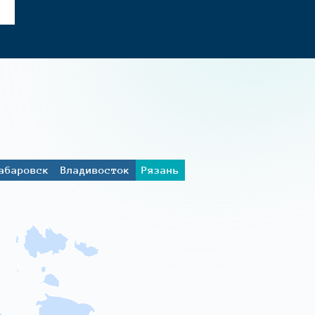
абаровск
Владивосток
Рязань