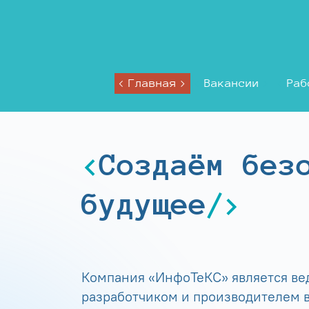
Главная
Вакансии
Раб
Создаём без
будущее
Компания «ИнфоТеКС» является в
разработчиком и производителем в