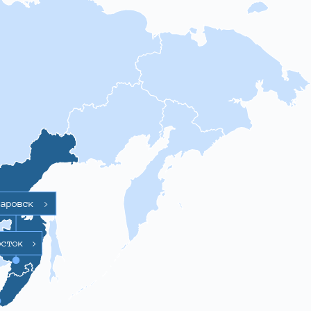
баровск
>
осток
>