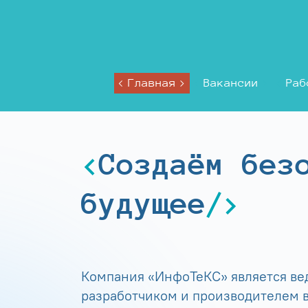
Главная
Вакансии
Раб
Создаём без
будущее
Компания «ИнфоТеКС» является в
разработчиком и производителем в