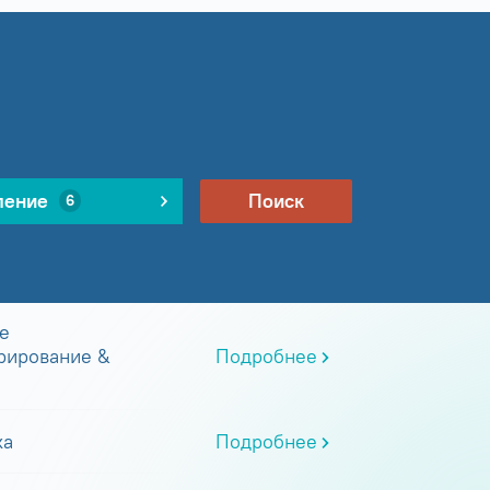
ление
Поиск
6
е
рирование &
Подробнее
ка
Подробнее