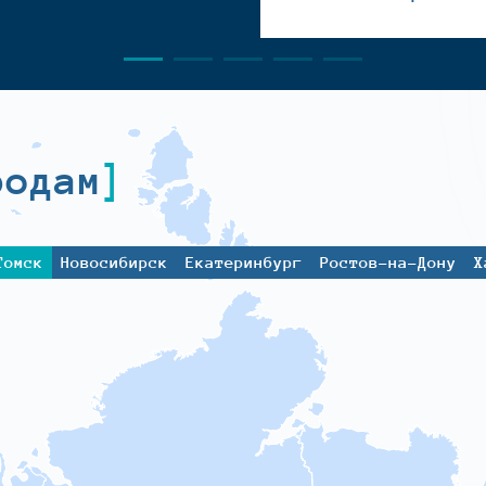
родам
Томск
Новосибирск
Екатеринбург
Ростов-на-Дону
Х