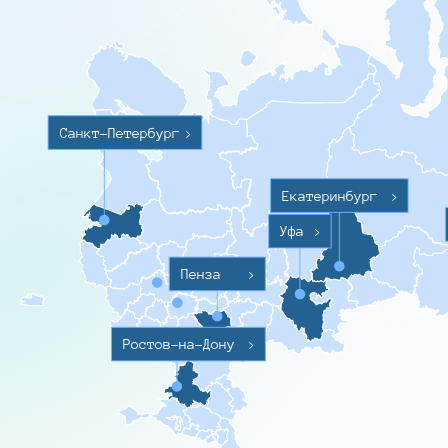
Санкт-Петербург
>
Екатеринбург
>
Уфа
>
Пенза
>
Ростов-на-Дону
>