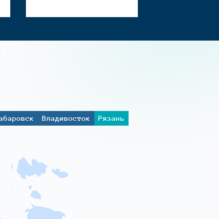
абаровск
Владивосток
Рязань