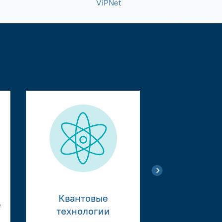
ViPNet
Квантовые
е
Тестиро
технологии