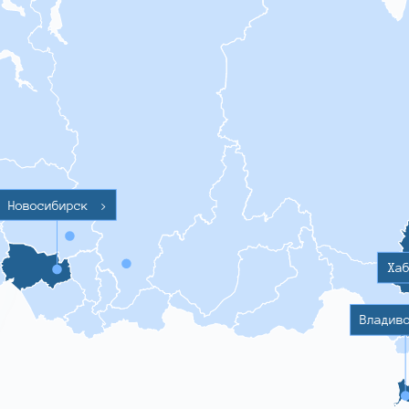
Новосибирск
>
Ха
Владив