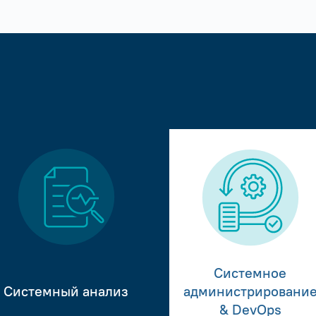
Системное
Системный анализ
администрировани
& DevOps