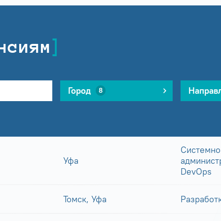
нсиям
Город
Направ
8
Системно
Уфа
админист
DevOps
Томск, Уфа
Разработ