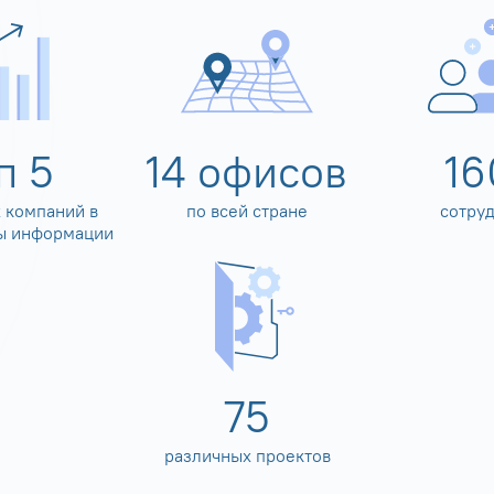
оп
5
14
офисов
16
 компаний в
по всей стране
сотру
ы информации
80
различных проектов