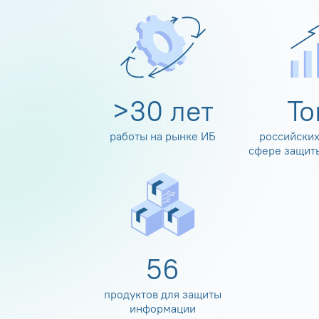
>
30
лет
Т
работы на рынке ИБ
российских
сфере защит
60
продуктов для защиты
информации