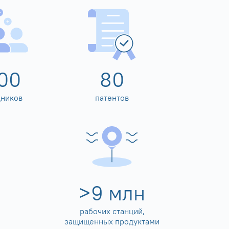
00
80
дников
патентов
>
10
млн
рабочих станций,
защищенных продуктами