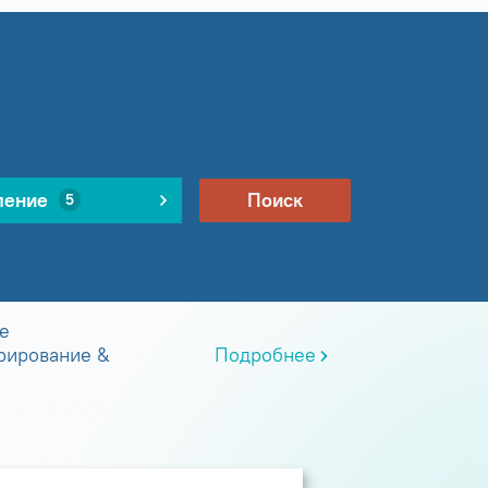
ление
Поиск
5
е
рирование &
Подробнее