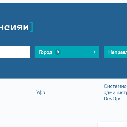
нсиям
Город
Направ
9
Системно
Уфа
админист
DevOps