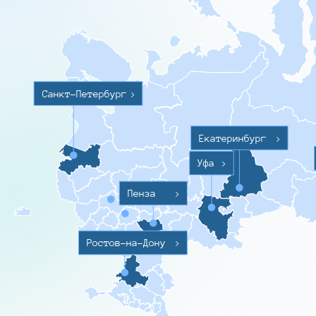
Санкт-Петербург
>
Екатеринбург
>
Уфа
>
Пенза
>
Ростов-на-Дону
>