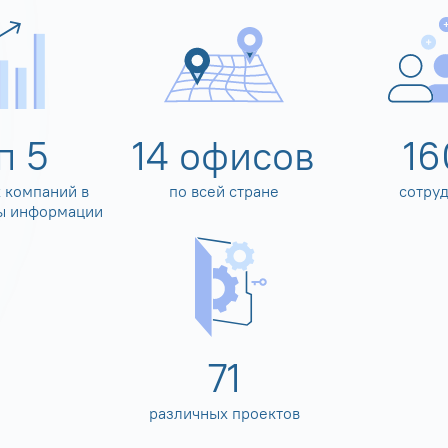
оп
5
14
офисов
16
 компаний в
по всей стране
сотру
ы информации
80
различных проектов