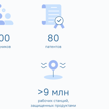
00
80
дников
патентов
>
10
млн
рабочих станций,
защищенных продуктами