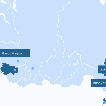
Новосибирск
>
Ха
Владив