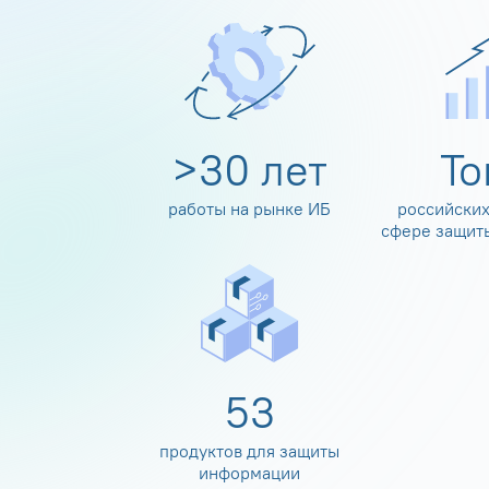
>
30
лет
Т
работы на рынке ИБ
российских
сфере защит
60
продуктов для защиты
информации