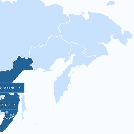
баровск
>
осток
>