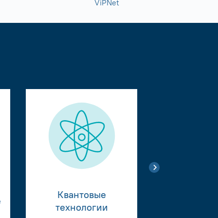
ViPNet
Квантовые
е
Тестиро
технологии