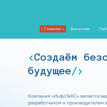
Главная
Вакансии
Раб
Создаём без
будущее
Компания «ИнфоТеКС» является в
разработчиком и производителем в