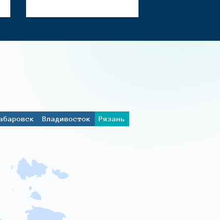
абаровск
Владивосток
Рязань