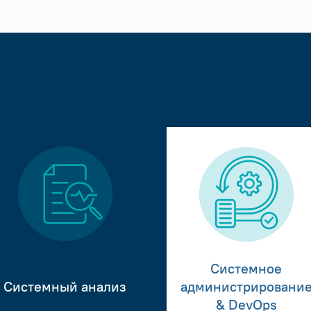
Системное
Системный анализ
администрировани
& DevOps