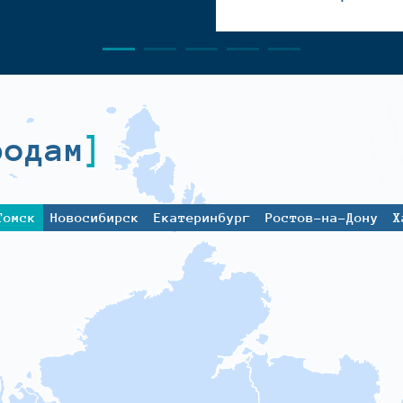
родам
Томск
Новосибирск
Екатеринбург
Ростов-на-Дону
Х