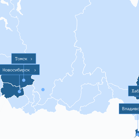
Томск
>
Новосибирск
>
Ха
Владив