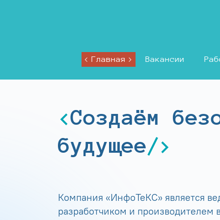
Главная
Вакансии
Раб
Создаём без
будущее
Компания «ИнфоТеКС» является в
разработчиком и производителем в