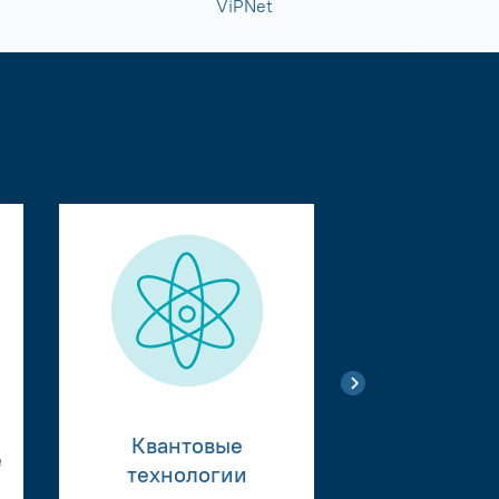
ViPNet
Квантовые
е
Тестиро
технологии