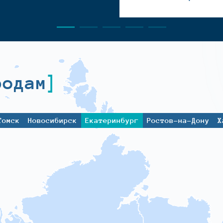
родам
Томск
Новосибирск
Екатеринбург
Ростов-на-Дону
Х