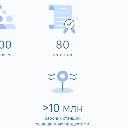
00
80
дников
патентов
>
10
млн
рабочих станций,
защищенных продуктами