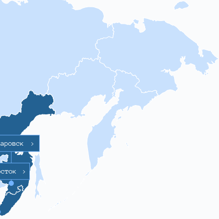
баровск
>
осток
>