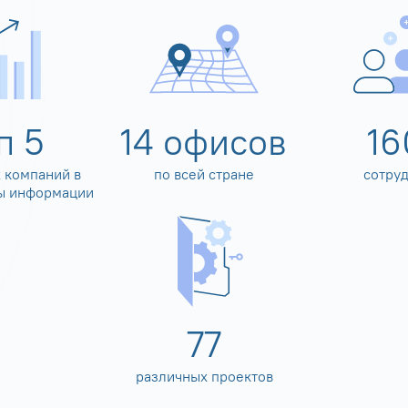
оп
5
14
офисов
16
 компаний в
по всей стране
сотру
ы информации
80
различных проектов