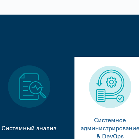
Системное
Системный анализ
администрировани
& DevOps