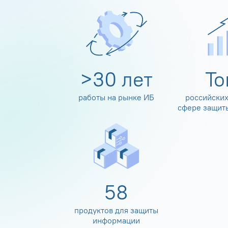
>
30
лет
Т
работы на рынке ИБ
российских
сфере защит
60
продуктов для защиты
информации