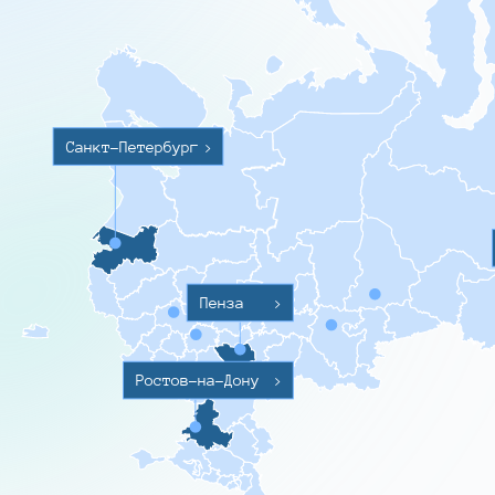
Санкт-Петербург
>
Пенза
>
Ростов-на-Дону
>