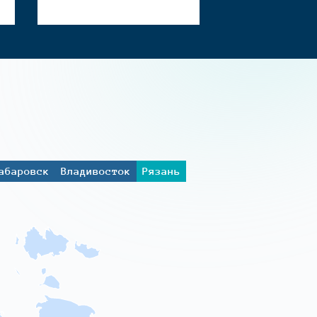
абаровск
Владивосток
Рязань