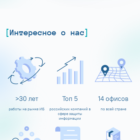
Интересное о нас
>
30
лет
Топ
5
14
офисов
работы на рынке ИБ
российских компаний в
по всей стране
сфере защиты
информации