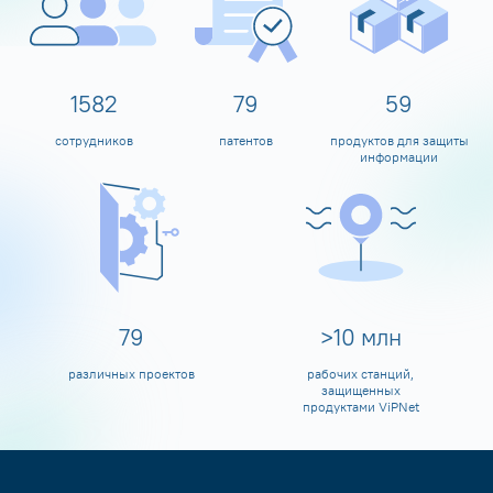
1600
80
60
сотрудников
патентов
продуктов для защиты
информации
80
>
10
млн
различных проектов
рабочих станций,
защищенных
продуктами ViPNet