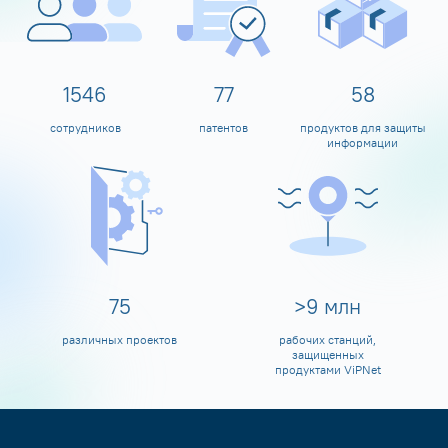
1600
80
60
сотрудников
патентов
продуктов для защиты
информации
80
>
10
млн
различных проектов
рабочих станций,
защищенных
продуктами ViPNet