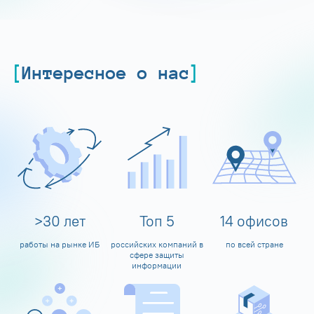
Интересное о нас
>
30
лет
Топ
5
14
офисов
работы на рынке ИБ
российских компаний в
по всей стране
сфере защиты
информации