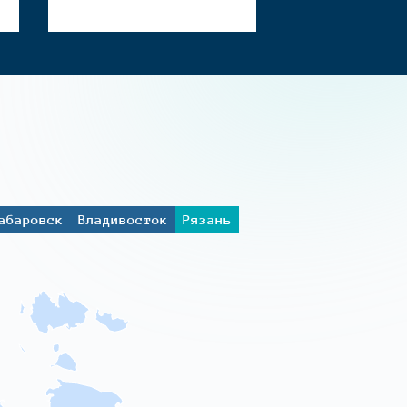
абаровск
Владивосток
Рязань