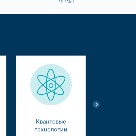
ViPNet
Квантовые
е
Тестиро
технологии