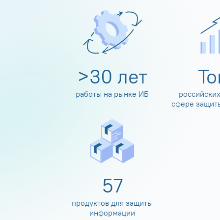
>
30
лет
Т
работы на рынке ИБ
российских
сфере защит
60
продуктов для защиты
информации