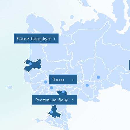
Санкт-Петербург
>
Пенза
>
Ростов-на-Дону
>