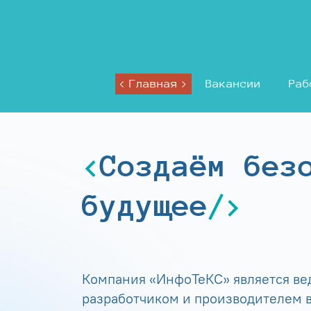
Главная
Вакансии
Раб
Создаём без
будущее
Компания «ИнфоТеКС» является в
разработчиком и производителем в