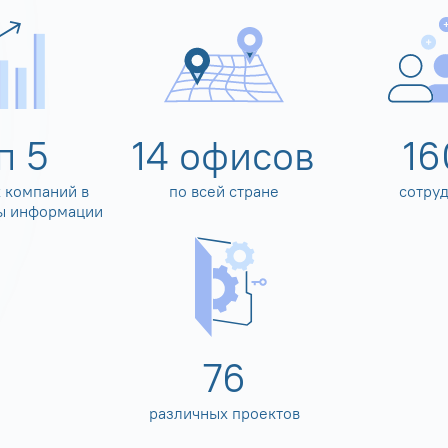
оп
5
14
офисов
16
 компаний в
по всей стране
сотру
ы информации
80
различных проектов