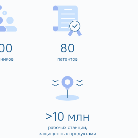
00
80
дников
патентов
>
10
млн
рабочих станций,
защищенных продуктами