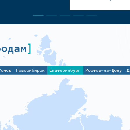
родам
Томск
Новосибирск
Екатеринбург
Ростов-на-Дону
Х