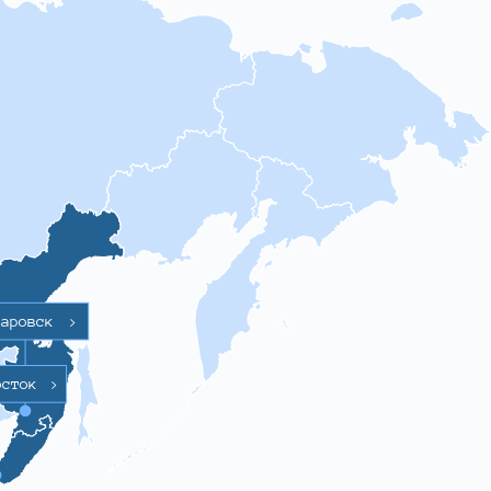
баровск
>
осток
>