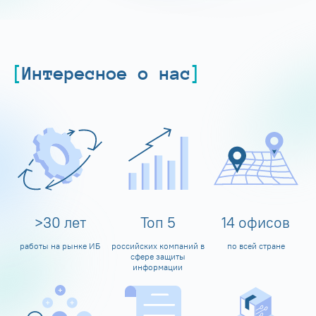
Интересное о нас
>
30
лет
Топ
5
14
офисов
работы на рынке ИБ
российских компаний в
по всей стране
сфере защиты
информации