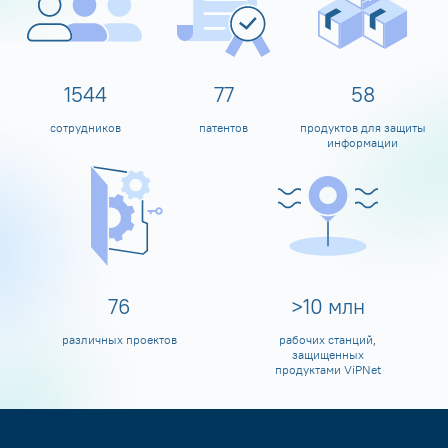
1600
80
60
сотрудников
патентов
продуктов для защиты
информации
80
>
10
млн
различных проектов
рабочих станций,
защищенных
продуктами ViPNet