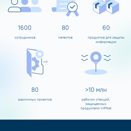
1600
80
60
сотрудников
патентов
продуктов для защиты
информации
80
>
10
млн
различных проектов
рабочих станций,
защищенных
продуктами ViPNet