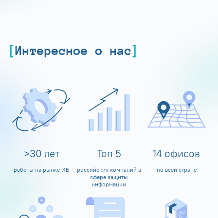
Интересное о нас
>
30
лет
Топ
5
14
офисов
работы на рынке ИБ
российских компаний в
по всей стране
сфере защиты
информации