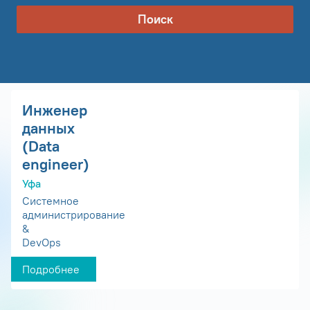
Поиск
Инженер
данных
(Data
engineer)
Уфа
Системное
администрирование
&
DevOps
Подробнее