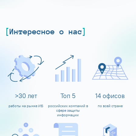
Интересное о нас
>
30
лет
Топ
5
14
офисов
работы на рынке ИБ
российских компаний в
по всей стране
сфере защиты
информации