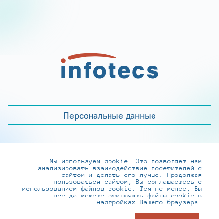
Персональные данные
Мы используем cookie. Это позволяет нам
+7 (495) 737-6192, 8-800-250-0-260
анализировать взаимодействие посетителей с
practice@infotecs.ru
,
hr@infotecs.ru
сайтом и делать его лучше. Продолжая
пользоваться сайтом, Вы соглашаетесь с
127273, г. Москва, Отрадная ул., 2Б строение 1
использованием файлов cookie. Тем не менее, Вы
всегда можете отключить файлы cookie в
настройках Вашего браузера.
© ИнфоТеКС 2020-2026