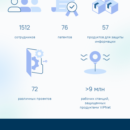
1600
80
60
сотрудников
патентов
продуктов для защиты
информации
80
>
10
млн
различных проектов
рабочих станций,
защищенных
продуктами ViPNet