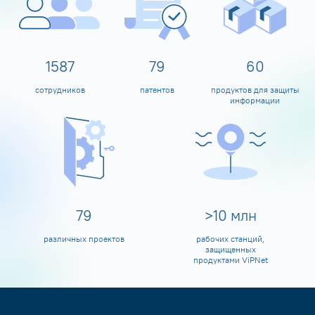
1600
80
60
сотрудников
патентов
продуктов для защиты
информации
80
>
10
млн
различных проектов
рабочих станций,
защищенных
продуктами ViPNet