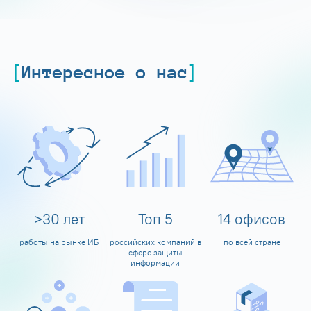
Интересное о нас
>
30
лет
Топ
5
14
офисов
работы на рынке ИБ
российских компаний в
по всей стране
сфере защиты
информации