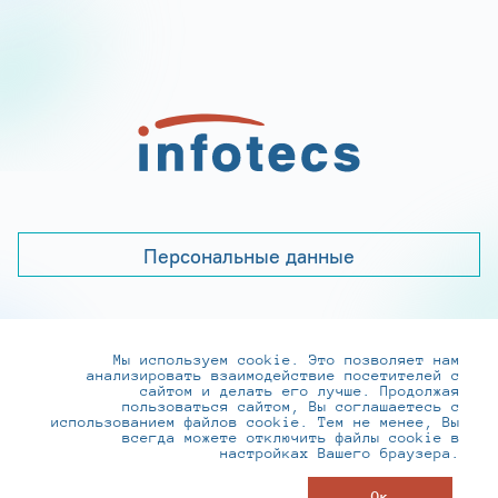
Персональные данные
Мы используем cookie. Это позволяет нам
+7 (495) 737-6192, 8-800-250-0-260
анализировать взаимодействие посетителей с
practice@infotecs.ru
,
hr@infotecs.ru
сайтом и делать его лучше. Продолжая
пользоваться сайтом, Вы соглашаетесь с
127273, г. Москва, Отрадная ул., 2Б строение 1
использованием файлов cookie. Тем не менее, Вы
всегда можете отключить файлы cookie в
настройках Вашего браузера.
© ИнфоТеКС 2020-2026
Ок