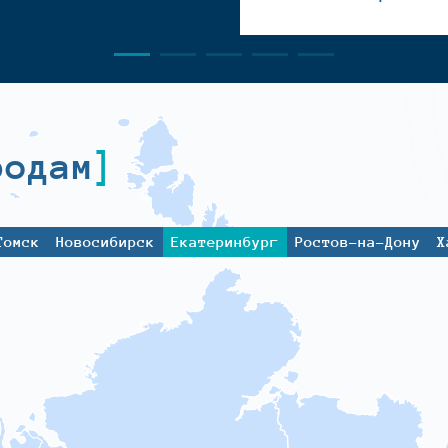
родам
Томск
Новосибирск
Екатеринбург
Ростов-на-Дону
Х