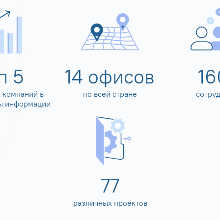
оп
5
14
офисов
16
 компаний в
по всей стране
сотру
ы информации
80
различных проектов