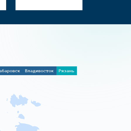
абаровск
Владивосток
Рязань