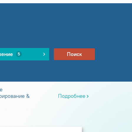
ление
Поиск
5
е
рирование &
Подробнее