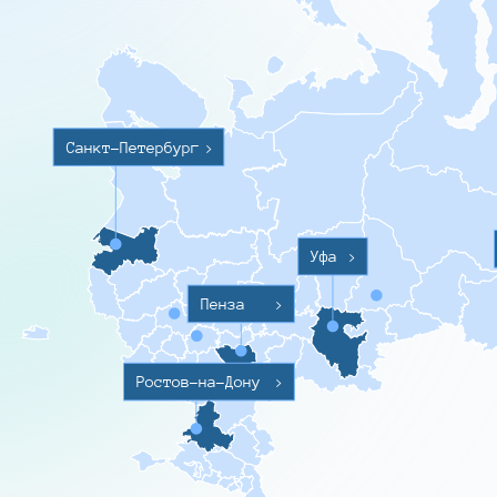
Санкт-Петербург
>
Уфа
>
Пенза
>
Ростов-на-Дону
>