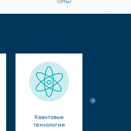
ViPNet
Квантовые
е
Тестиро
технологии