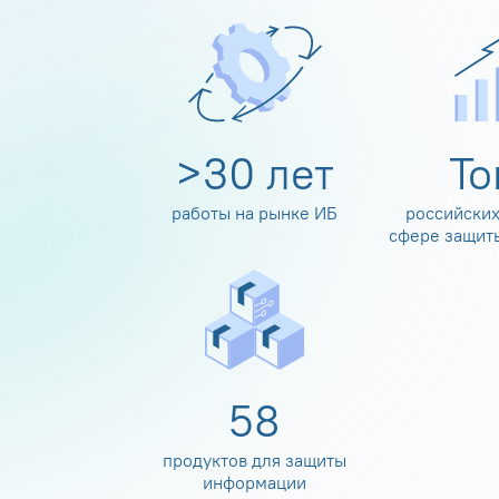
>
30
лет
Т
работы на рынке ИБ
российских
сфере защит
60
продуктов для защиты
информации