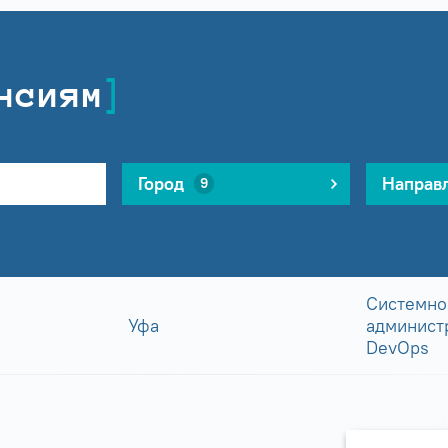
нсиям
Город
Направ
9
Системно
Уфа
админист
DevOps