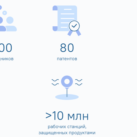
00
80
дников
патентов
>
10
млн
рабочих станций,
защищенных продуктами