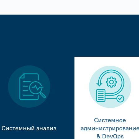
Системное
Системный анализ
администрировани
& DevOps