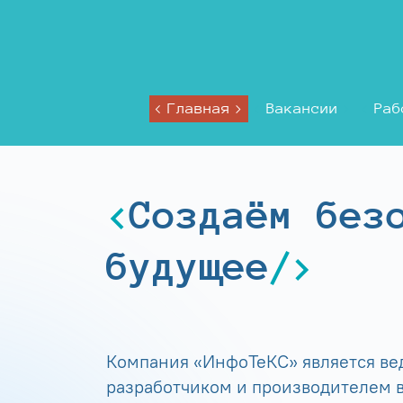
Главная
Вакансии
Раб
Создаём без
будущее
Компания «ИнфоТеКС» является в
разработчиком и производителем в