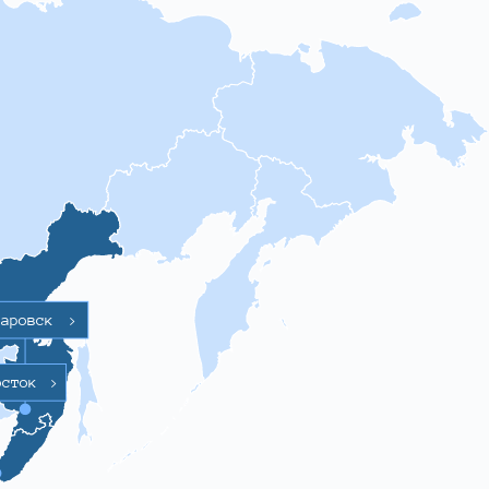
баровск
>
осток
>