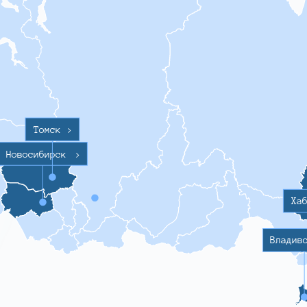
Томск
>
Новосибирск
>
Ха
Владив