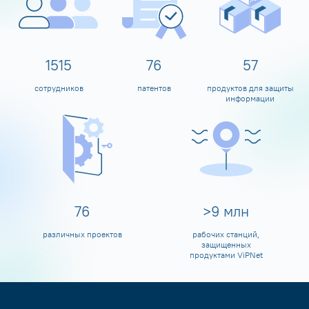
1600
80
60
сотрудников
патентов
продуктов для защиты
информации
80
>
10
млн
различных проектов
рабочих станций,
защищенных
продуктами ViPNet