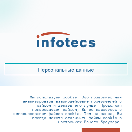
Персональные данные
Мы используем cookie. Это позволяет нам
+7 (495) 737-6192, 8-800-250-0-260
анализировать взаимодействие посетителей с
practice@infotecs.ru
,
hr@infotecs.ru
сайтом и делать его лучше. Продолжая
пользоваться сайтом, Вы соглашаетесь с
127273, г. Москва, Отрадная ул., 2Б строение 1
использованием файлов cookie. Тем не менее, Вы
всегда можете отключить файлы cookie в
настройках Вашего браузера.
© ИнфоТеКС 2020-2026