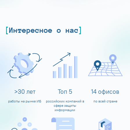
Интересное о нас
>
30
лет
Топ
5
14
офисов
работы на рынке ИБ
российских компаний в
по всей стране
сфере защиты
информации