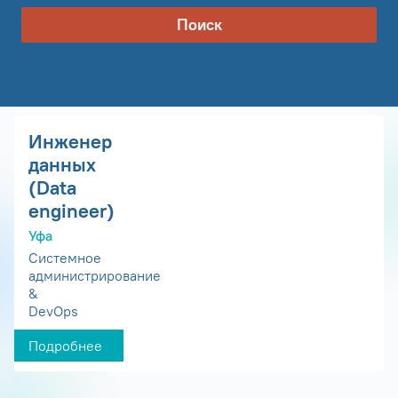
Поиск
Инженер
данных
(Data
engineer)
Уфа
Системное
администрирование
&
DevOps
Подробнее