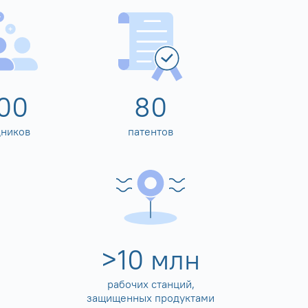
00
80
дников
патентов
>
10
млн
рабочих станций,
защищенных продуктами