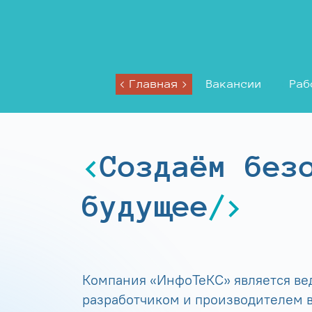
Главная
Вакансии
Раб
Создаём без
будущее
Компания «ИнфоТеКС» является в
разработчиком и производителем в