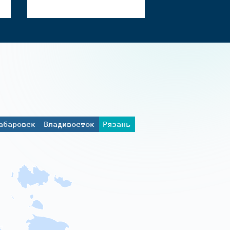
абаровск
Владивосток
Рязань