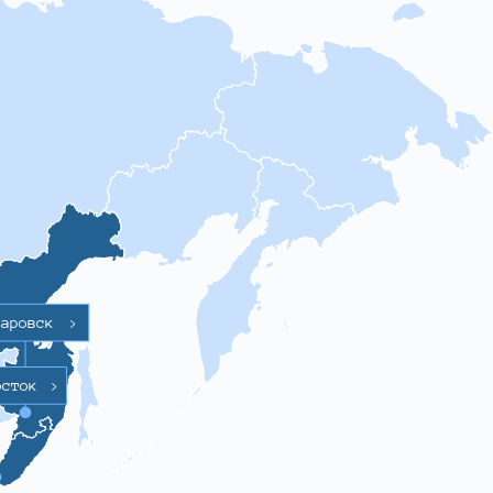
баровск
>
осток
>