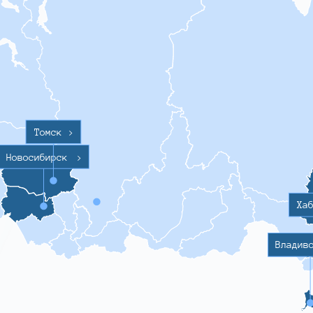
Томск
>
Новосибирск
>
Ха
Владив