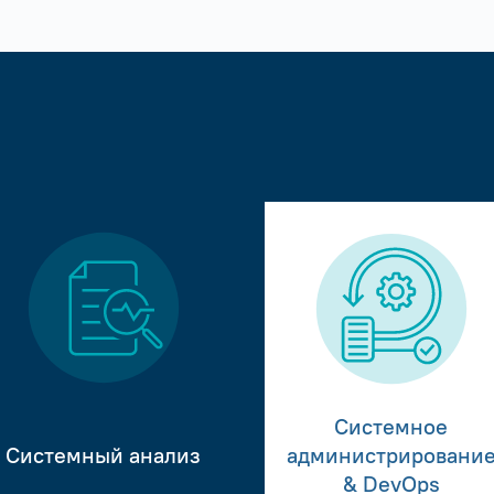
Системное
Системный анализ
администрировани
& DevOps