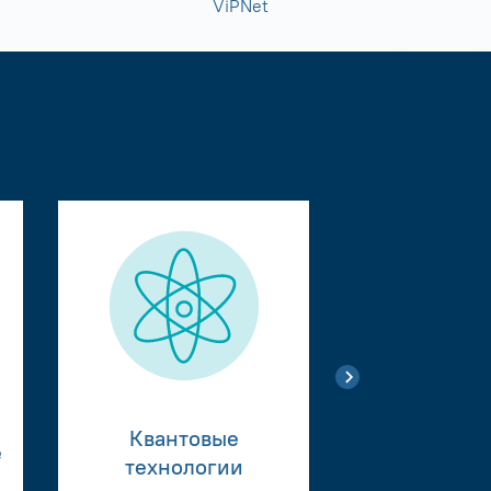
ViPNet
Квантовые
е
Тестиро
технологии