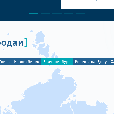
родам
Томск
Новосибирск
Екатеринбург
Ростов-на-Дону
Х