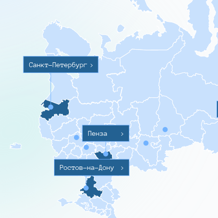
Санкт-Петербург
>
Пенза
>
Ростов-на-Дону
>