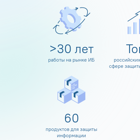
>
30
лет
Т
работы на рынке ИБ
российских
сфере защит
60
продуктов для защиты
информации