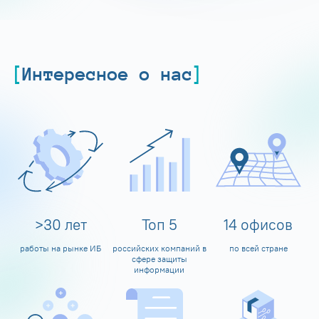
Интересное о нас
>
30
лет
Топ
5
14
офисов
работы на рынке ИБ
российских компаний в
по всей стране
сфере защиты
информации