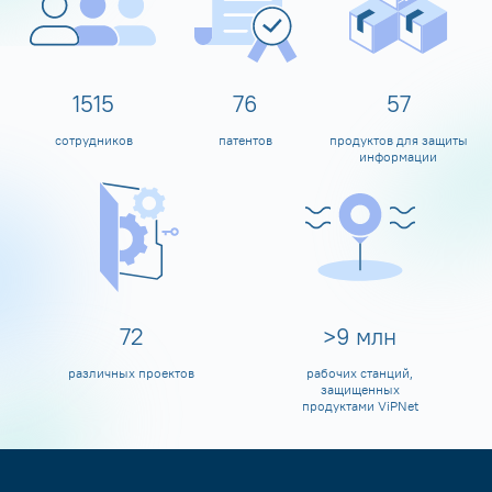
1600
80
60
сотрудников
патентов
продуктов для защиты
информации
80
>
10
млн
различных проектов
рабочих станций,
защищенных
продуктами ViPNet