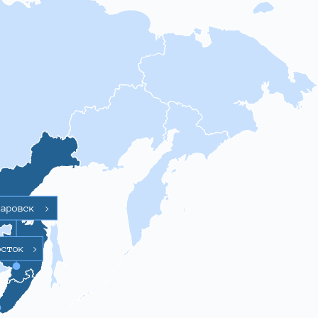
баровск
>
осток
>