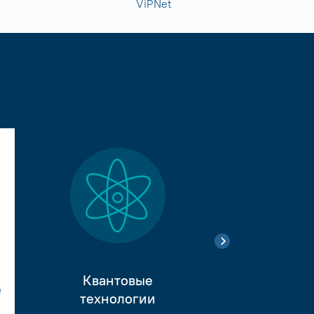
ViPNet
Квантовые
е
Тестиро
технологии