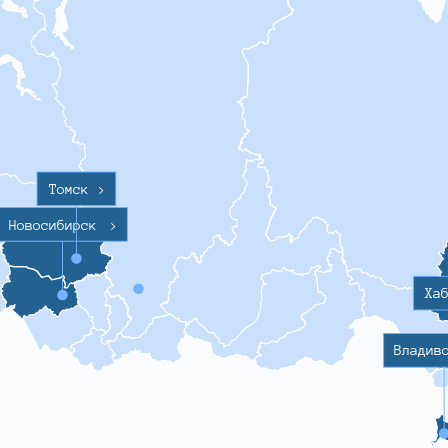
Томск
>
Новосибирск
>
Ха
Владив