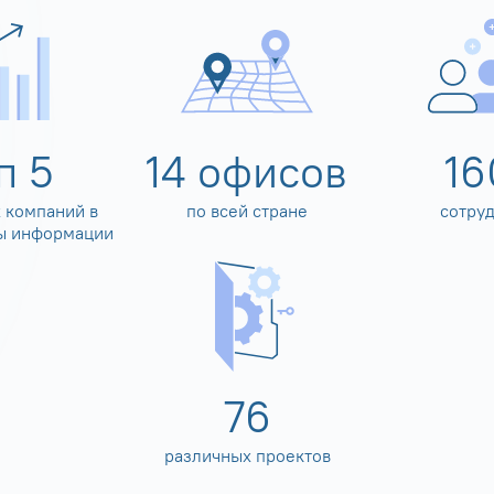
оп
5
14
офисов
16
 компаний в
по всей стране
сотру
ы информации
80
различных проектов