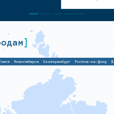
родам
Томск
Новосибирск
Екатеринбург
Ростов-на-Дону
Х