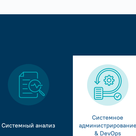
Системное
Системный анализ
администрировани
& DevOps