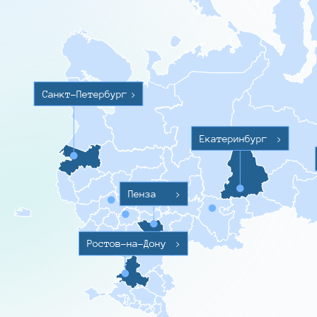
Санкт-Петербург
>
Екатеринбург
>
Пенза
>
Ростов-на-Дону
>