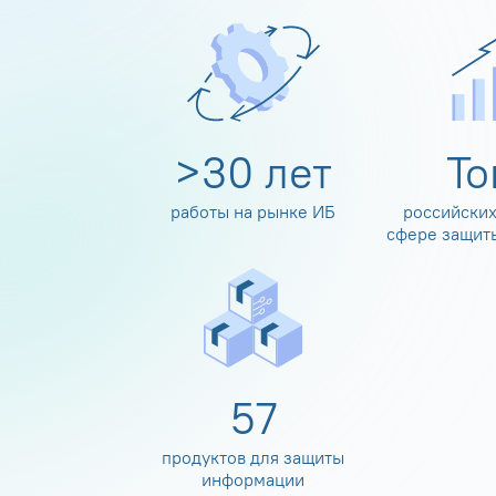
>
30
лет
Т
работы на рынке ИБ
российских
сфере защит
60
продуктов для защиты
информации