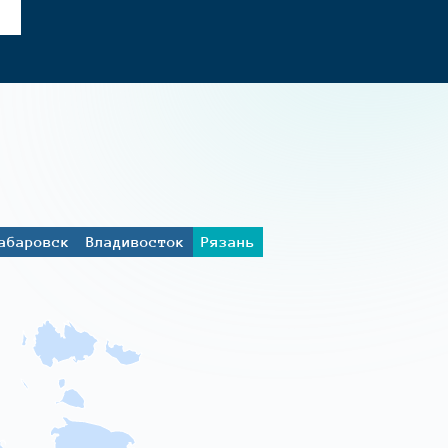
абаровск
Владивосток
Рязань