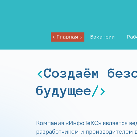
Главная
Вакансии
Раб
Создаём без
будущее
Компания «ИнфоТеКС» является в
разработчиком и производителем в