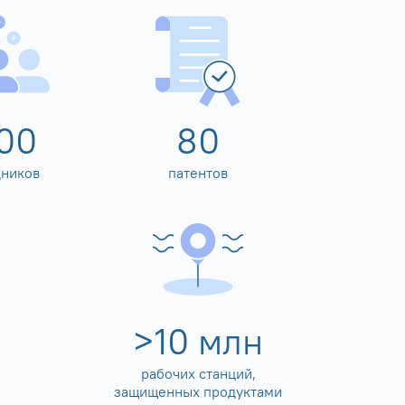
00
80
дников
патентов
>
10
млн
рабочих станций,
защищенных продуктами