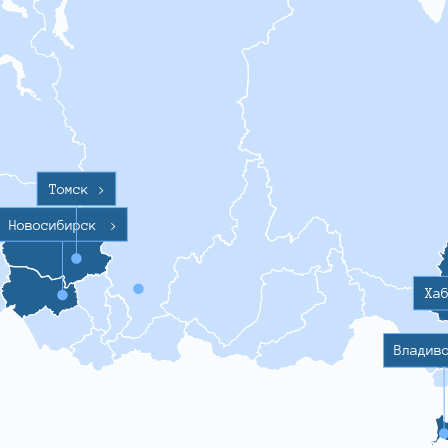
Томск
>
Новосибирск
>
Ха
Владив