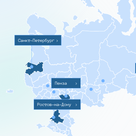
Санкт-Петербург
>
Пенза
>
Ростов-на-Дону
>