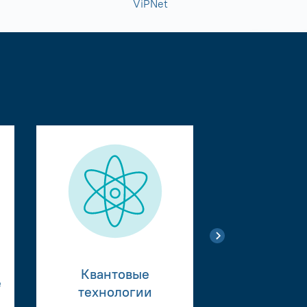
ViPNet
Квантовые
е
Тестиро
технологии