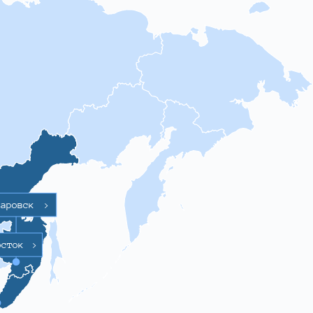
баровск
>
осток
>