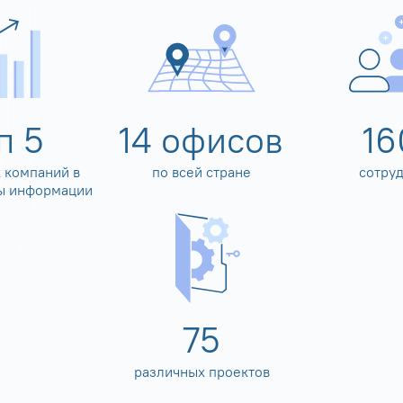
оп
5
14
офисов
16
 компаний в
по всей стране
сотру
ы информации
80
различных проектов