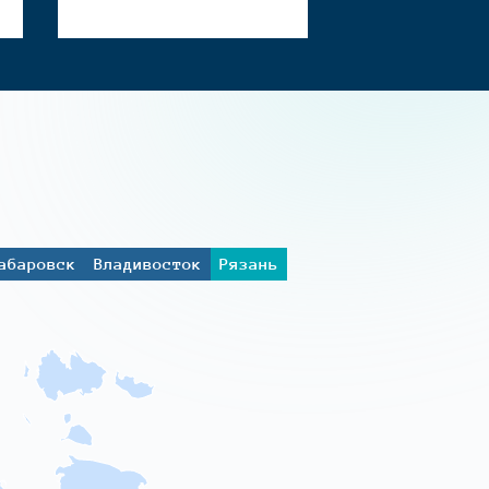
абаровск
Владивосток
Рязань