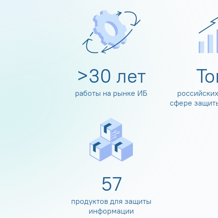
>
30
лет
Т
работы на рынке ИБ
российских
сфере защит
60
продуктов для защиты
информации