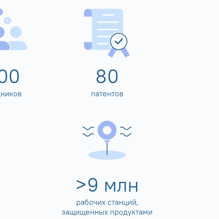
00
80
дников
патентов
>
10
млн
рабочих станций,
защищенных продуктами