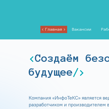
Главная
Вакансии
Раб
Создаём без
будущее
Компания «ИнфоТеКС» является в
разработчиком и производителем в