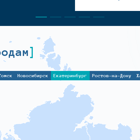
родам
Томск
Новосибирск
Екатеринбург
Ростов-на-Дону
Х