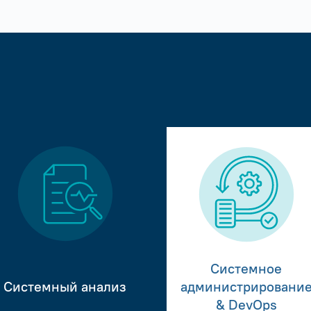
Системное
Системный анализ
администрировани
& DevOps