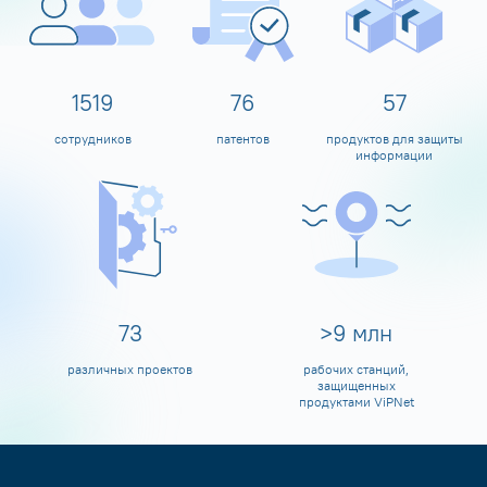
1600
80
60
сотрудников
патентов
продуктов для защиты
информации
80
>
10
млн
различных проектов
рабочих станций,
защищенных
продуктами ViPNet