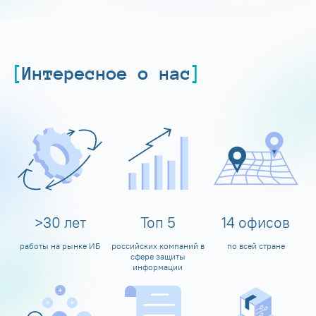
Интересное о нас
>
30
лет
Топ
5
14
офисов
работы на рынке ИБ
российских компаний в
по всей стране
сфере защиты
информации