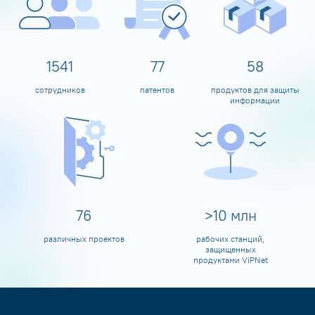
1600
80
60
сотрудников
патентов
продуктов для защиты
информации
80
>
10
млн
различных проектов
рабочих станций,
защищенных
продуктами ViPNet