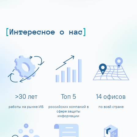
Интересное о нас
>
30
лет
Топ
5
14
офисов
работы на рынке ИБ
российских компаний в
по всей стране
сфере защиты
информации