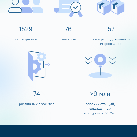
1600
80
60
сотрудников
патентов
продуктов для защиты
информации
80
>
10
млн
различных проектов
рабочих станций,
защищенных
продуктами ViPNet