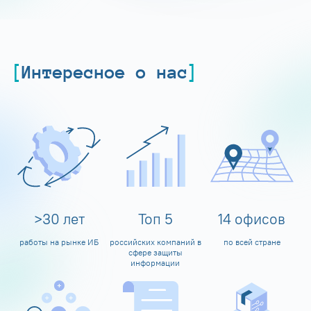
Интересное о нас
>
30
лет
Топ
5
14
офисов
работы на рынке ИБ
российских компаний в
по всей стране
сфере защиты
информации