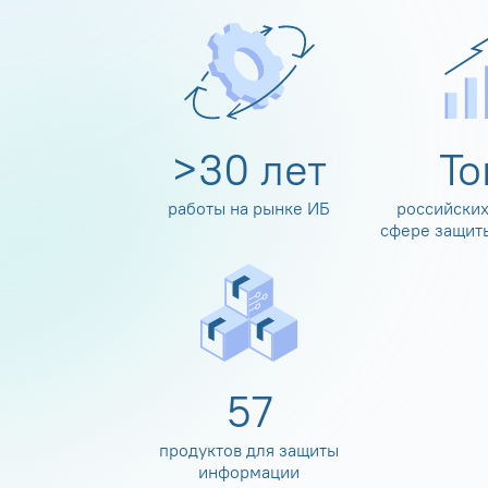
>
30
лет
Т
работы на рынке ИБ
российских
сфере защит
60
продуктов для защиты
информации