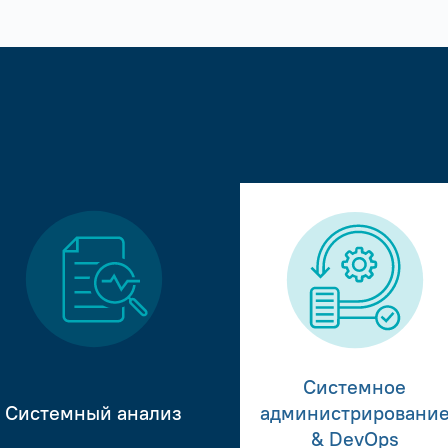
Системное
Системный анализ
администрировани
& DevOps