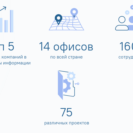
оп
5
14
офисов
16
 компаний в
по всей стране
сотру
ы информации
80
различных проектов