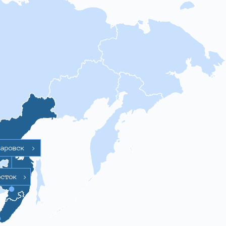
баровск
>
осток
>