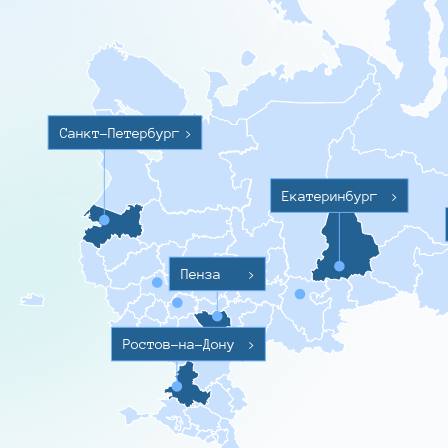
Санкт-Петербург
>
Екатеринбург
>
Пенза
>
Ростов-на-Дону
>