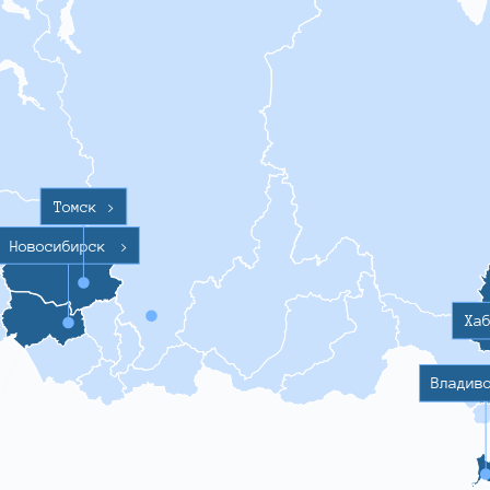
Томск
>
Новосибирск
>
Ха
Владив