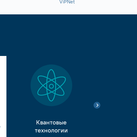
ViPNet
Квантовые
е
Тестиро
технологии