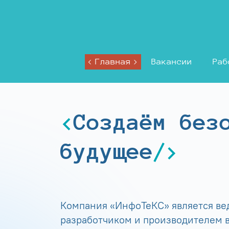
Главная
Вакансии
Раб
Создаём без
будущее
Компания «ИнфоТеКС» является в
разработчиком и производителем в