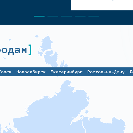
родам
Томск
Новосибирск
Екатеринбург
Ростов-на-Дону
Х