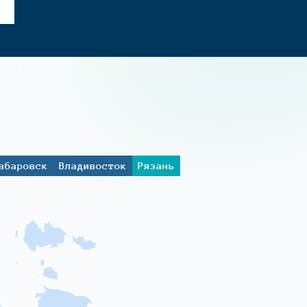
абаровск
Владивосток
Рязань