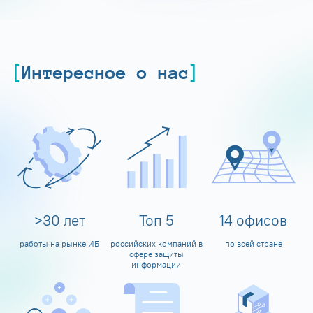
Интересное о нас
>
30
лет
Топ
5
14
офисов
работы на рынке ИБ
российских компаний в
по всей стране
сфере защиты
информации