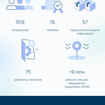
1600
80
60
сотрудников
патентов
продуктов для защиты
информации
80
>
10
млн
различных проектов
рабочих станций,
защищенных
продуктами ViPNet