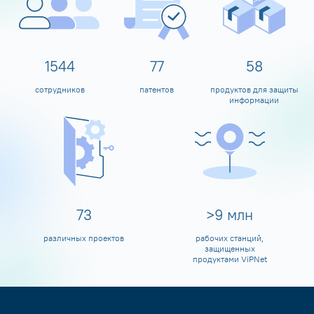
1600
80
60
сотрудников
патентов
продуктов для защиты
информации
80
>
10
млн
различных проектов
рабочих станций,
защищенных
продуктами ViPNet