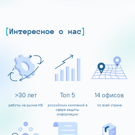
Интересное о нас
>
30
лет
Топ
5
14
офисов
работы на рынке ИБ
российских компаний в
по всей стране
сфере защиты
информации