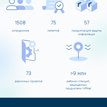
1600
80
60
сотрудников
патентов
продуктов для защиты
информации
80
>
10
млн
различных проектов
рабочих станций,
защищенных
продуктами ViPNet