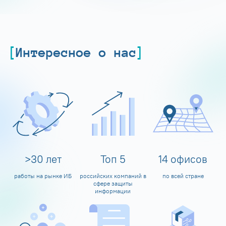
Интересное о нас
>
30
лет
Топ
5
14
офисов
работы на рынке ИБ
российских компаний в
по всей стране
сфере защиты
информации