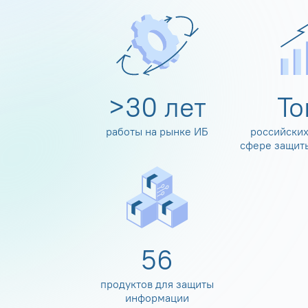
>
30
лет
Т
работы на рынке ИБ
российских
сфере защит
60
продуктов для защиты
информации