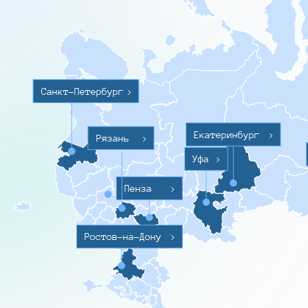
Санкт-Петербург
>
Екатеринбург
>
Рязань
>
Уфа
>
Пенза
>
Ростов-на-Дону
>