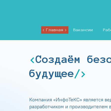
Главная
Вакансии
Раб
Создаём без
будущее
Компания «ИнфоТеКС» является в
разработчиком и производителем в