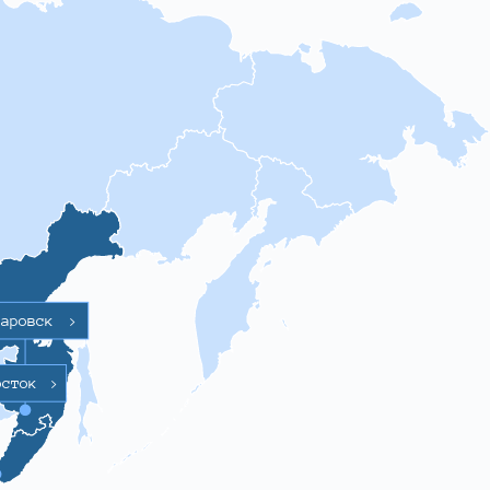
баровск
>
осток
>