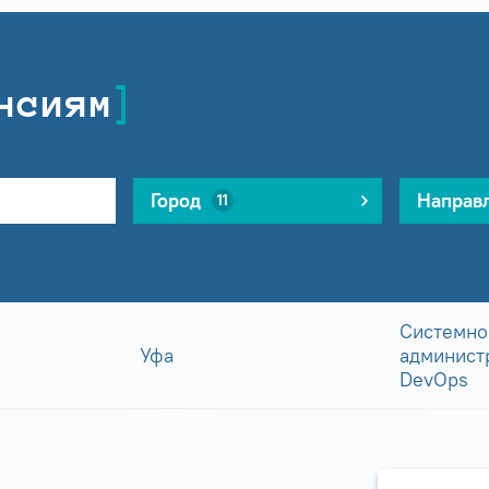
нсиям
Город
Направ
11
Системно
Уфа
админист
DevOps