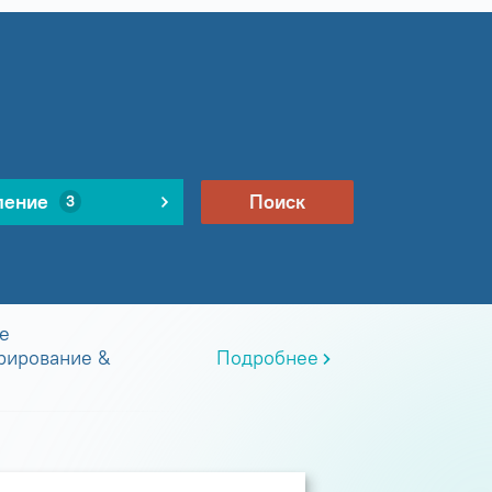
ление
Поиск
3
е
рирование &
Подробнее