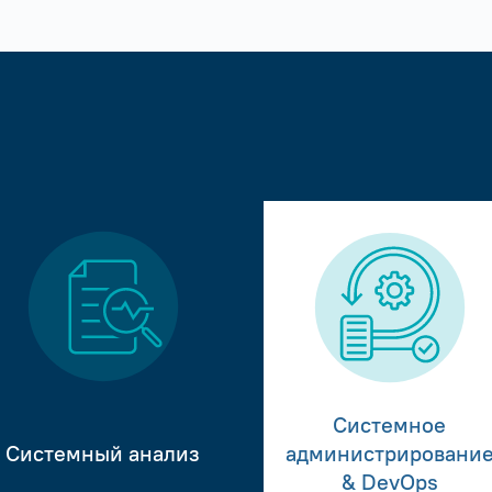
Системное
Системный анализ
администрировани
& DevOps