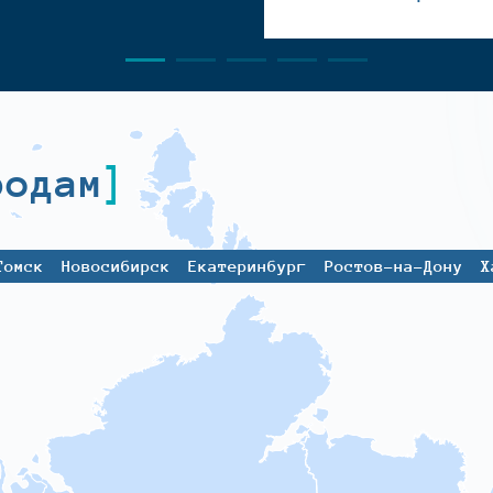
родам
Томск
Новосибирск
Екатеринбург
Ростов-на-Дону
Х