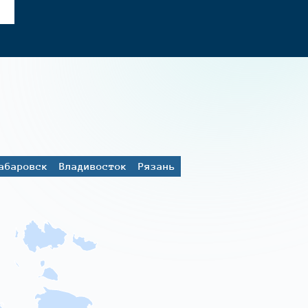
абаровск
Владивосток
Рязань