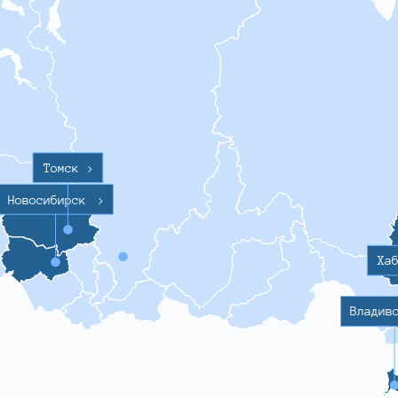
Томск
>
Новосибирск
>
Ха
Владив