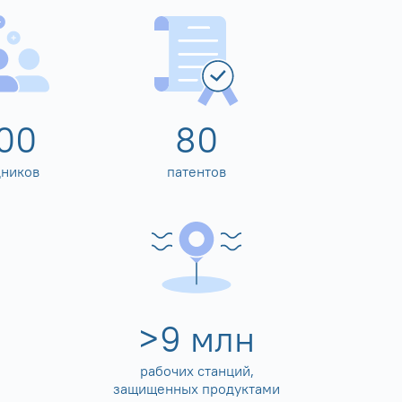
00
80
дников
патентов
>
10
млн
рабочих станций,
защищенных продуктами