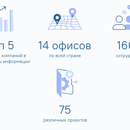
оп
5
14
офисов
16
 компаний в
по всей стране
сотру
ы информации
80
различных проектов