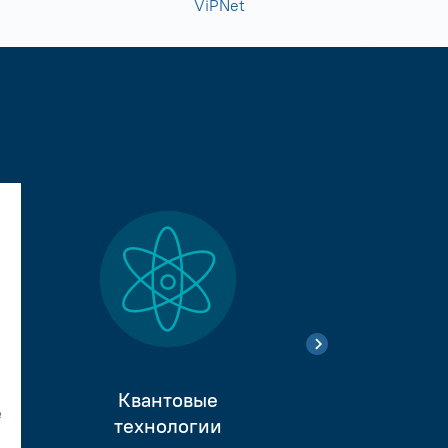
ViPNet
Квантовые
е
Тестиро
технологии