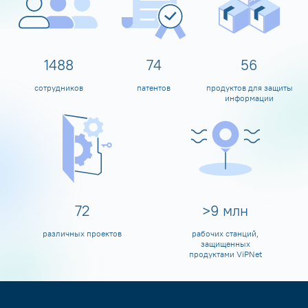
1600
80
60
сотрудников
патентов
продуктов для защиты
информации
80
>
10
млн
различных проектов
рабочих станций,
защищенных
продуктами ViPNet