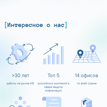
Интересное о нас
>
30
лет
Топ
5
14
офисов
работы на рынке ИБ
российских компаний в
по всей стране
сфере защиты
информации