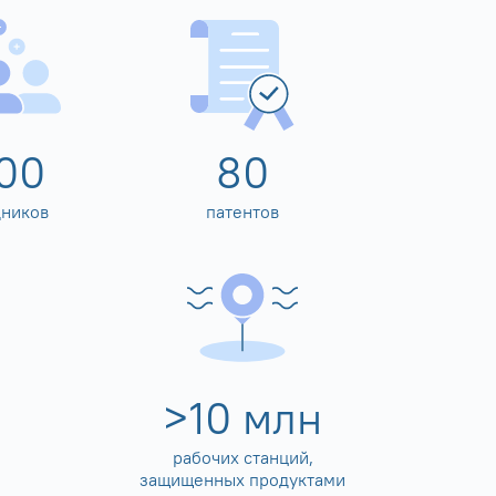
00
80
дников
патентов
>
10
млн
рабочих станций,
защищенных продуктами