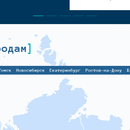
родам
Томск
Новосибирск
Екатеринбург
Ростов-на-Дону
Х