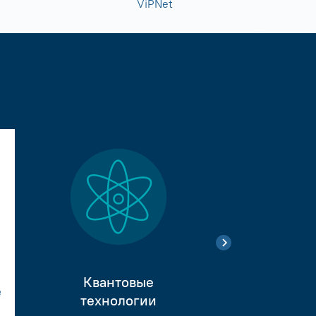
ViPNet
Квантовые
е
Тестиро
технологии