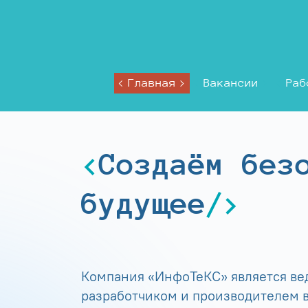
Главная
Вакансии
Раб
Создаём без
будущее
Компания «ИнфоТеКС» является в
разработчиком и производителем в