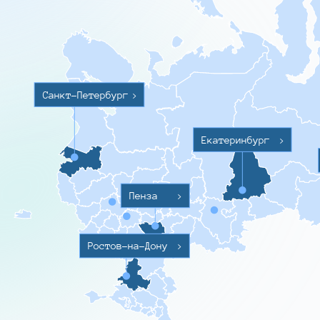
Санкт-Петербург
>
Екатеринбург
>
Пенза
>
Ростов-на-Дону
>