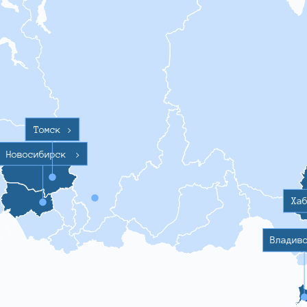
Томск
>
Новосибирск
>
Ха
Владив