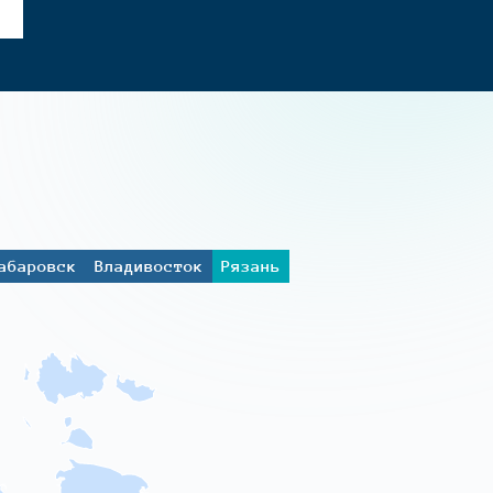
абаровск
Владивосток
Рязань