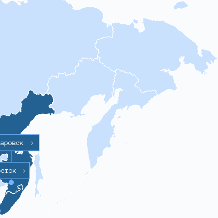
баровск
>
осток
>