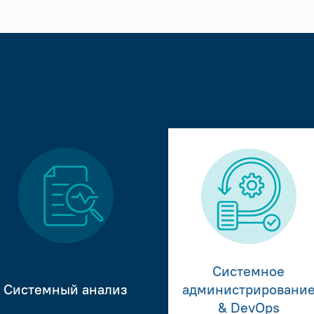
Системное
Системный анализ
администрировани
& DevOps