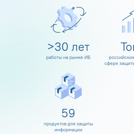
>
30
лет
Т
работы на рынке ИБ
российских
сфере защит
60
продуктов для защиты
информации