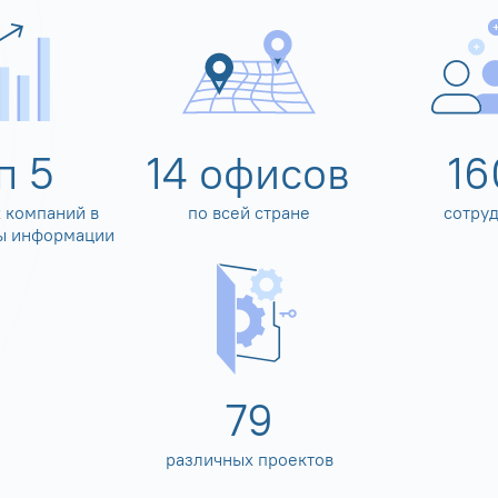
оп
5
14
офисов
16
 компаний в
по всей стране
сотру
ы информации
80
различных проектов