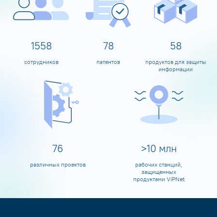
1600
80
60
сотрудников
патентов
продуктов для защиты
информации
80
>
10
млн
различных проектов
рабочих станций,
защищенных
продуктами ViPNet