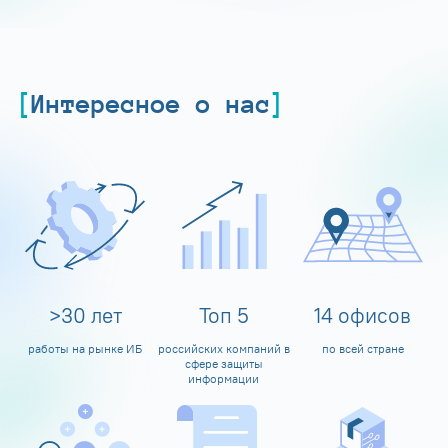
Интересное о нас
>
30
лет
Топ
5
14
офисов
работы на рынке ИБ
российских компаний в
по всей стране
сфере защиты
информации