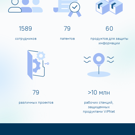
1600
80
60
сотрудников
патентов
продуктов для защиты
информации
80
>
10
млн
различных проектов
рабочих станций,
защищенных
продуктами ViPNet