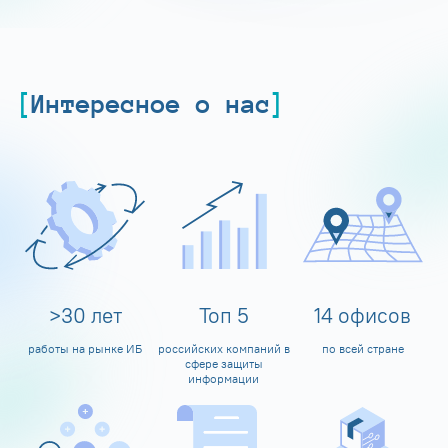
Интересное о нас
>
30
лет
Топ
5
14
офисов
работы на рынке ИБ
российских компаний в
по всей стране
сфере защиты
информации