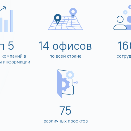
оп
5
14
офисов
16
 компаний в
по всей стране
сотру
ы информации
80
различных проектов