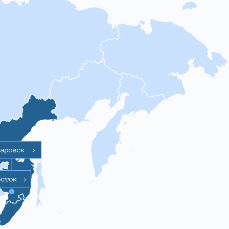
баровск
>
осток
>