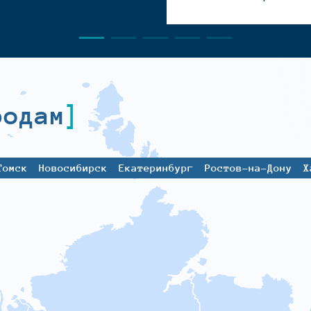
родам
Томск
Новосибирск
Екатеринбург
Ростов-на-Дону
Х