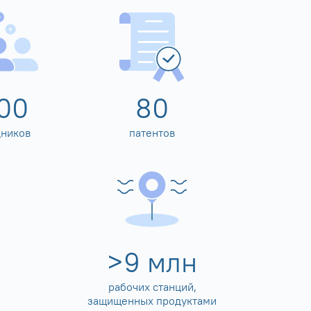
00
80
дников
патентов
>
10
млн
рабочих станций,
защищенных продуктами