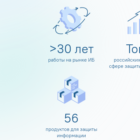
>
30
лет
Т
работы на рынке ИБ
российских
сфере защит
60
продуктов для защиты
информации