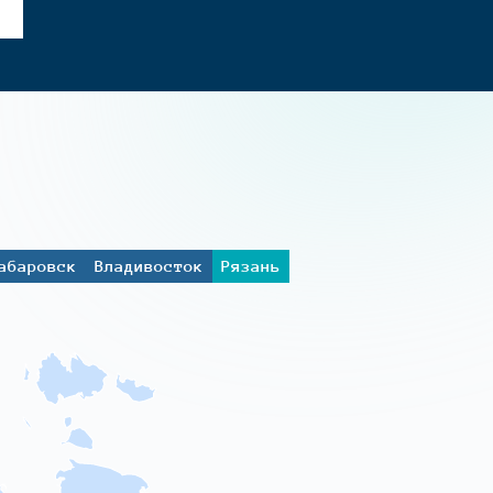
абаровск
Владивосток
Рязань