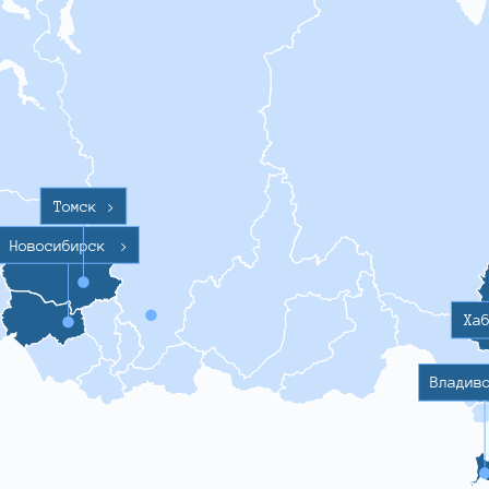
Томск
>
Новосибирск
>
Ха
Владив