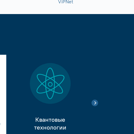
ViPNet
Квантовые
е
Тестиро
технологии