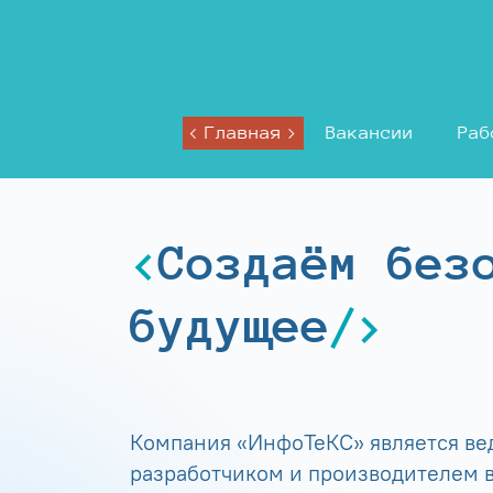
Главная
Вакансии
Раб
Создаём без
будущее
Компания «ИнфоТеКС» является в
разработчиком и производителем в