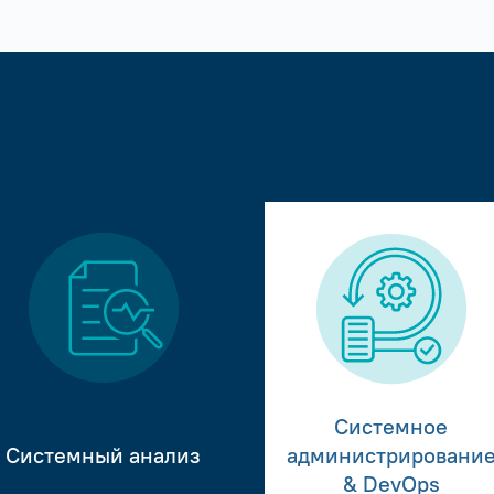
Системное
Системный анализ
администрировани
& DevOps