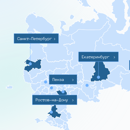
Санкт-Петербург
>
Екатеринбург
>
Пенза
>
Ростов-на-Дону
>